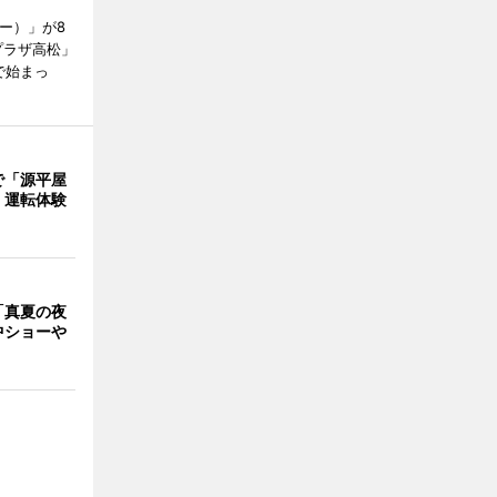
ャー）」が8
プラザ高松」
で始まっ
で「源平屋
 運転体験
「真夏の夜
中ショーや