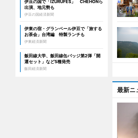
伊豆の国で「IZURUFES」 CHEHONら
出演、地元勢も
伊豆の国経済新聞
伊東の宿・グランベール伊豆で「旅する
お茶会」台湾編 特製ランチも
伊東経済新聞
飯田線大学、飯田線缶バッジ第2弾「開
運セット」など5種発売
飯田経済新聞
最新ニ