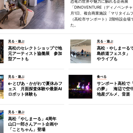
恐竜の世界や魅力に触れる企画展
「DINOVENTURE（ディノベンチ
月1日、複合商業施設「マリタイム
（高松市サンポート）2階特設会場
た。
見る・遊ぶ
見る・遊ぶ
高松のセレクトショップで地
高松・やしまーる
元アーティスト協働展 参加
島鉄道フェスタ」
型アートも
やライブも
見る・遊ぶ
食べる
e-とぴあ・かがわで夏休みフ
サンポート高松で
ェス 月面探査体験や最新AI
の夢」 海辺で空
ロボット体験も
地産グルメ、音楽
見る・遊ぶ
高松「やしまーる」4周年
山口一郎さんアート企画や
「ことちゃん」登場