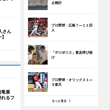
止検討
プロ野球・広島７―１１巨
人
人さん
ー】
「デジポリス」普及呼び掛
け
プロ野球・オリックス１―
３楽天
で恐竜展
乗れるフ
もっと見る