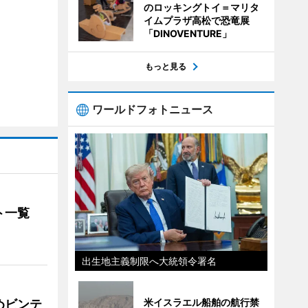
のロッキングトイ＝マリタ
イムプラザ高松で恐竜展
「DINOVENTURE」
もっと見る
ワールドフォトニュース
ト一覧
出生地主義制限へ大統領令署名
米イスラエル船舶の航行禁
めビンテ