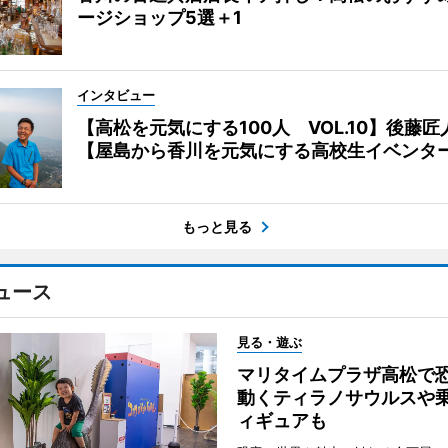
ージショップ5選＋1
インタビュー
【高松を元気にする100人 VOL.10】後藤匠
【屋島から香川を元気にする高校生イベンタ
もっと見る
ュース
見る・遊ぶ
マリタイムプラザ高松
動くティラノサウルスや
ィギュアも