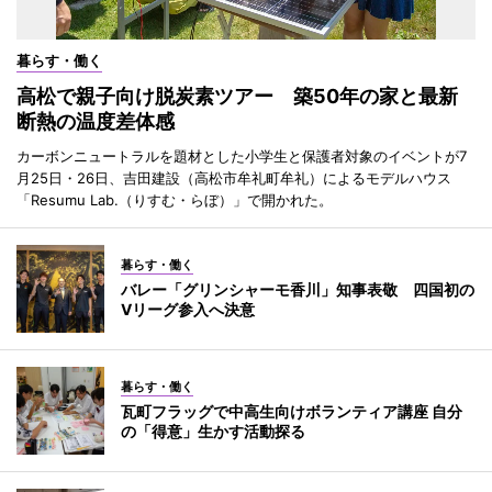
暮らす・働く
高松で親子向け脱炭素ツアー 築50年の家と最新
断熱の温度差体感
カーボンニュートラルを題材とした小学生と保護者対象のイベントが7
月25日・26日、吉田建設（高松市牟礼町牟礼）によるモデルハウス
「Resumu Lab.（りすむ・らぼ）」で開かれた。
暮らす・働く
バレー「グリンシャーモ香川」知事表敬 四国初の
Vリーグ参入へ決意
暮らす・働く
瓦町フラッグで中高生向けボランティア講座 自分
の「得意」生かす活動探る