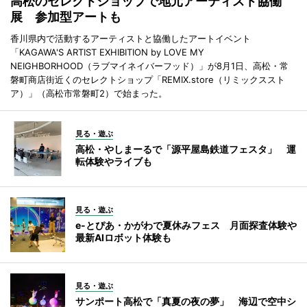
高松のセレクトショップで地元アーティスト協働
展 参加型アートも
香川県内で活動するアーティストと協働したアートイベント
「KAGAWA'S ARTIST EXHIBITION by LOVE MY
NEIGHBORHOOD（ラブマイネイバーフッド）」が8月1日、高松・常
磐町商店街近くのセレクトショップ「REMIX.store（リミックススト
ア）」（高松市常磐町2）で始まった。
見る・遊ぶ
高松・やしまーるで「源平屋島鉄道フェスタ」 運
転体験やライブも
見る・遊ぶ
e-とぴあ・かがわで夏休みフェス 月面探査体験や
最新AIロボット体験も
見る・遊ぶ
サンポート高松で「真夏の夜の夢」 海辺で空中シ