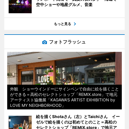
空中ショーや地産グルメ、音楽
もっと見る
フォトフラッシュ
外観 ショーウインドーにサインペンで自由に絵を描くこと
ができる＝高松のセレクトショップ「REMIX.store」で地元
アーティスト協働展「KAGAWA'S ARTIST EXHIBITION by
LOVE MY NEIGHBORHOOD」
絵を描くShotaさん（左）とTaichiさん イー
ゼルで絵を描くのは初めてとのこと＝高松の
セレクトショップ「REMIX.store」で地元ア