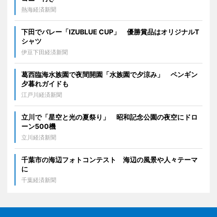
熱海経済新聞
下田でバレー「IZUBLUE CUP」 優勝賞品はオリジナルT
シャツ
伊豆下田経済新聞
葛西臨海水族園で夜間開園「水族園で夕涼み」 ペンギン
夕暮れガイドも
江戸川経済新聞
立川で「星空と光の夏祭り」 昭和記念公園の夜空にドロ
ーン500機
立川経済新聞
千葉市の海辺フォトコンテスト 海辺の風景や人々テーマ
に
千葉経済新聞