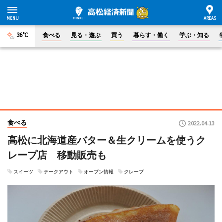
36°C
食べる
見る・遊ぶ
買う
暮らす・働く
学ぶ・知る
食べる
2022.04.13
高松に北海道産バター＆生クリームを使うク
レープ店 移動販売も
スイーツ
テークアウト
オープン情報
クレープ