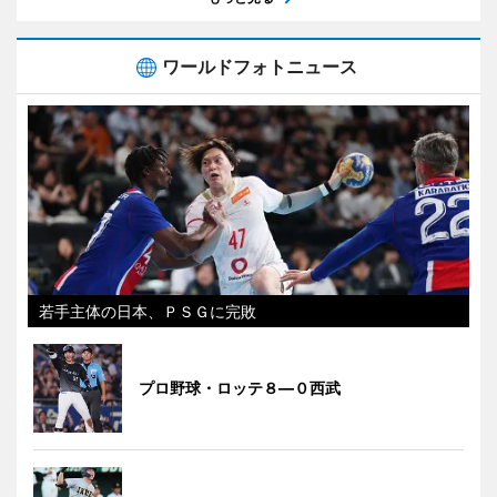
ワールドフォトニュース
若手主体の日本、ＰＳＧに完敗
プロ野球・ロッテ８―０西武