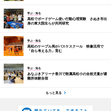
学ぶ・知る
高松でボードゲーム使い行動心理実験 さぬき市出
身の東大院生らが共同研究
学ぶ・知る
高松のケーブル局がバスケスクール 映像活用で
「自ら考える力」育む
学ぶ・知る
あなぶきアリーナ香川で附属高松小の全校児童が避
難所体験合宿
もっと見る