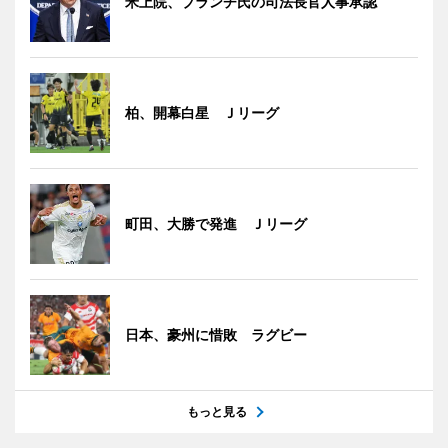
米上院、ブランチ氏の司法長官人事承認
柏、開幕白星 Ｊリーグ
町田、大勝で発進 Ｊリーグ
日本、豪州に惜敗 ラグビー
もっと見る