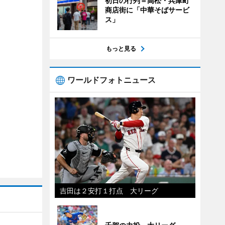
初日の行列＝高松・兵庫町
商店街に「中華そばサービ
ス」
もっと見る
ワールドフォトニュース
吉田は２安打１打点 大リーグ