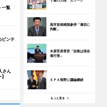
千賀の力投 大リーグ
ト一覧
高市首相靖国参拝「適切に
判断」
めビンテ
木原官房長官「拉致は現在
進行形」
人さん
ー】
ＥＰＡ視野に議論継続
もっと見る