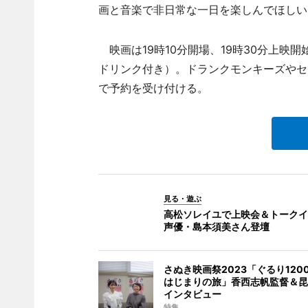
画と音楽で非日常な一日を楽しんでほしい
映画は19時10分開場、19時30分上映開始
ドリンク付き）。ドランクモンキーズやセ
で予約を受け付ける。
見る・遊ぶ
高松ソレイユで上映会＆トークイ
声優・島本須美さん登壇
さぬき映画祭2023「ぐるり120
はじまりの旅」香西志帆監督＆昆
インタビュー
特集