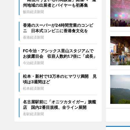
州地域の出展者とバイヤーも初募集
飯田経済新聞
香港のスーパーが24時間営業のコンビ
ニ 日本式コンビニに香港食文化を
香港経済新聞
FC今治・アシックス里山スタジアムで
お披露目会 収容人数約1.7倍に「成長」
今治経済新聞
松本・新村で13万本のヒマワリ満開 見
頃は3週間ほど
松本経済新聞
名古屋駅前に「オニツカタイガー」旗艦
店 国内2番目規模、全ライン展開
名駅経済新聞