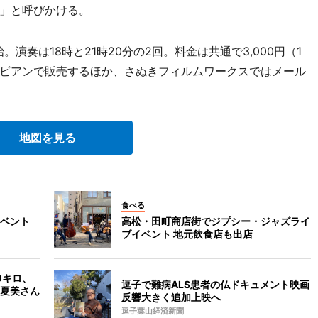
」と呼びかける。
。演奏は18時と21時20分の2回。料金は共通で3,000円（1
ビアンで販売するほか、さぬきフィルムワークスではメール
地図を見る
食べる
ベント
高松・田町商店街でジプシー・ジャズライ
ブイベント 地元飲食店も出店
0キロ、
逗子で難病ALS患者の仏ドキュメント映画
夏美さん
反響大きく追加上映へ
逗子葉山経済新聞