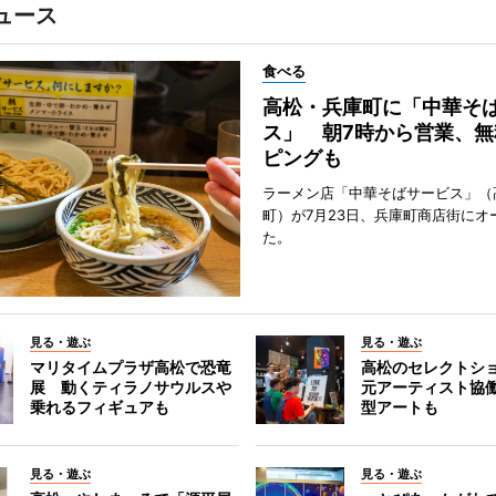
ュース
食べる
高松・兵庫町に「中華そ
ス」 朝7時から営業、無
ピングも
ラーメン店「中華そばサービス」（
町）が7月23日、兵庫町商店街にオ
た。
見る・遊ぶ
見る・遊ぶ
マリタイムプラザ高松で恐竜
高松のセレクトシ
展 動くティラノサウルスや
元アーティスト協
乗れるフィギュアも
型アートも
見る・遊ぶ
見る・遊ぶ