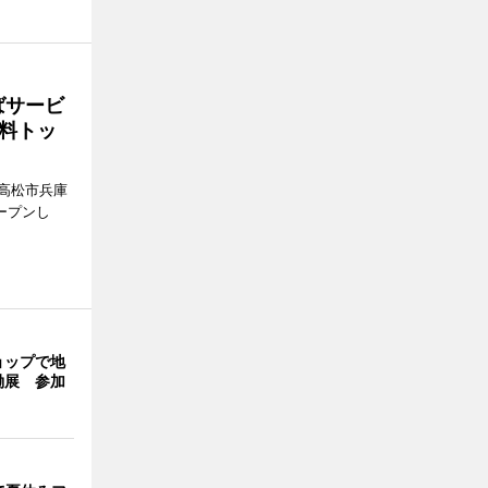
ばサービ
料トッ
高松市兵庫
ープンし
ョップで地
働展 参加