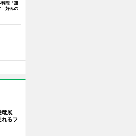
本料理「凛
に 好みの
で恐竜展
乗れるフ