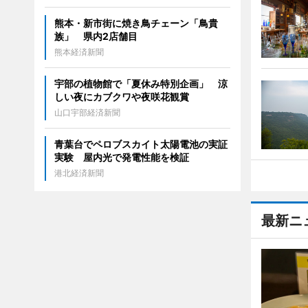
熊本・新市街に焼き鳥チェーン「鳥貴
族」 県内2店舗目
熊本経済新聞
宇部の植物館で「夏休み特別企画」 涼
しい夜にカブクワや夜咲花観賞
山口宇部経済新聞
青葉台でペロブスカイト太陽電池の実証
実験 屋内光で発電性能を検証
港北経済新聞
最新ニ