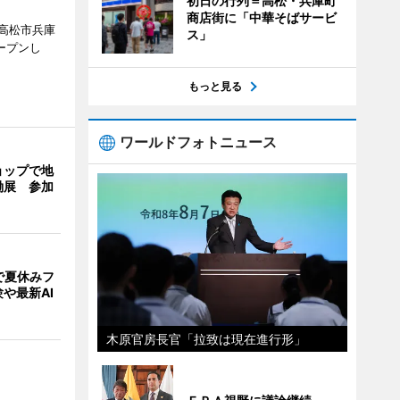
初日の行列＝高松・兵庫町
商店街に「中華そばサービ
高松市兵庫
ス」
ープンし
もっと見る
ワールドフォトニュース
ョップで地
働展 参加
で夏休みフ
や最新AI
木原官房長官「拉致は現在進行形」