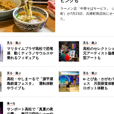
ピングも
ラーメン店「中華そばサービス」（
町）が7月23日、兵庫町商店街にオ
た。
見る・遊ぶ
見る・遊ぶ
マリタイムプラザ高松で恐竜
高松のセレクトシ
展 動くティラノサウルスや
元アーティスト協
乗れるフィギュアも
型アートも
見る・遊ぶ
見る・遊ぶ
高松・やしまーるで「源平屋
e-とぴあ・かがわ
島鉄道フェスタ」 運転体験
ェス 月面探査体験
やライブも
ロボット体験も
食べる
サンポート高松で「真夏の夜
の夢」 海辺で空中ショーや