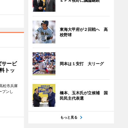
ＥＰＡ視野に議論継続
東海大甲府が２回戦へ 高
校野球
ばサービ
岡本は１安打 大リーグ
料トッ
高松市兵庫
ープンし
橋本、玉木氏が立候補 国
民民主代表選
もっと見る