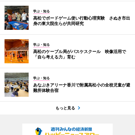
学ぶ・知る
高松でボードゲーム使い行動心理実験 さぬき市出
身の東大院生らが共同研究
学ぶ・知る
高松のケーブル局がバスケスクール 映像活用で
「自ら考える力」育む
学ぶ・知る
あなぶきアリーナ香川で附属高松小の全校児童が避
難所体験合宿
もっと見る