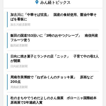
みん経トピックス
加古川に「中華そば弦流」 国産の食材使用、醤油中華そ
ばを看板に
加古川経済新聞
飯田の国道153沿いに「3時のおやつクレープ」 南信州産
フルーツ使う
飯田経済新聞
日向に焼き菓子とランチの店「ニック」 子育て中の母2人
が開業
日向経済新聞
周南市美博館で「ねずみくんのチョッキ展」 原画など
200点
周南経済新聞
杜のまちやでうめだよしのさん個展 ボローニャ国際絵本
原画展で2年連続入賞