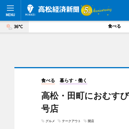
食べる
36°C
食べる
暮らす・働く
高松・田町におむすび
号店
グルメ
テークアウト
開店