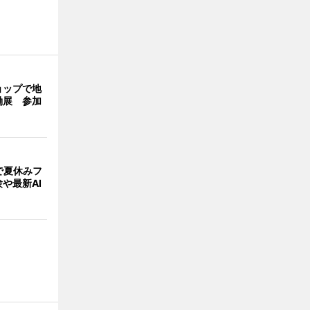
ョップで地
働展 参加
で夏休みフ
や最新AI