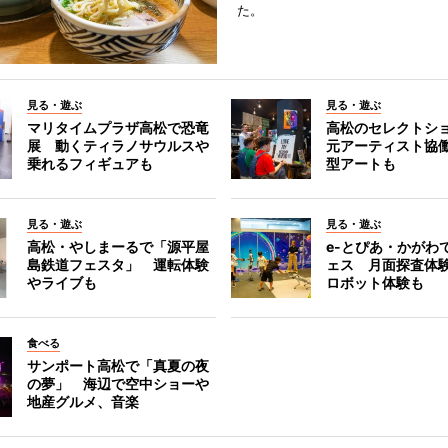
た。
見る・遊ぶ
見る・遊ぶ
マリタイムプラザ高松で恐竜
高松のセレクトシ
展 動くティラノサウルスや
元アーティスト協
乗れるフィギュアも
型アートも
見る・遊ぶ
見る・遊ぶ
高松・やしまーるで「源平屋
e-とぴあ・かがわ
島鉄道フェスタ」 運転体験
ェス 月面探査体験
やライブも
ロボット体験も
食べる
サンポート高松で「真夏の夜
の夢」 海辺で空中ショーや
地産グルメ、音楽