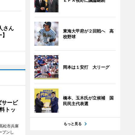
ＥＰＡ視野に議論継続
人さん
東海大甲府が２回戦へ 高
ー】
校野球
岡本は１安打 大リーグ
橋本、玉木氏が立候補 国
ばサービ
民民主代表選
料トッ
もっと見る
高松市兵庫
ープンし