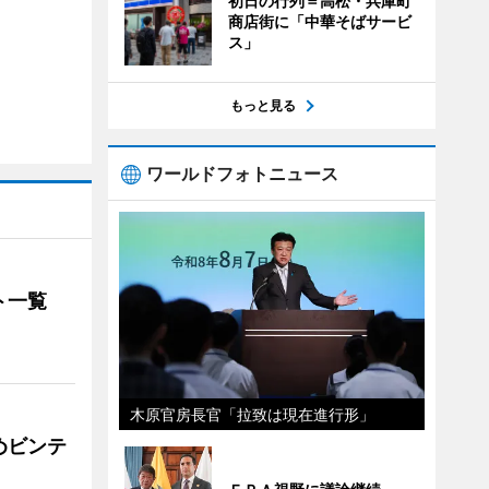
初日の行列＝高松・兵庫町
商店街に「中華そばサービ
ス」
もっと見る
ワールドフォトニュース
ト一覧
木原官房長官「拉致は現在進行形」
めビンテ