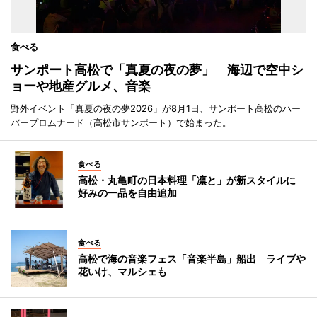
食べる
サンポート高松で「真夏の夜の夢」 海辺で空中シ
ョーや地産グルメ、音楽
野外イベント「真夏の夜の夢2026」が8月1日、サンポート高松のハー
バープロムナード（高松市サンポート）で始まった。
食べる
高松・丸亀町の日本料理「凛と」が新スタイルに
好みの一品を自由追加
食べる
高松で海の音楽フェス「音楽半島」船出 ライブや
花いけ、マルシェも