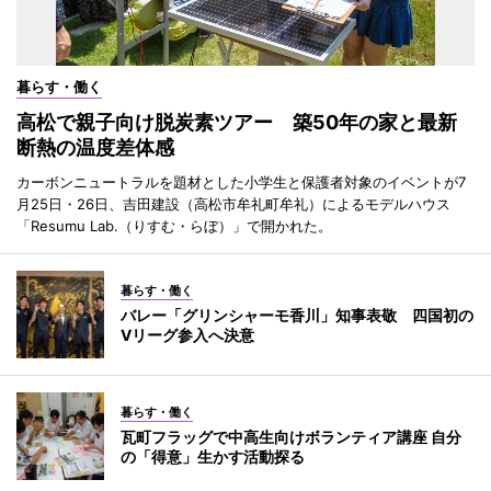
暮らす・働く
高松で親子向け脱炭素ツアー 築50年の家と最新
断熱の温度差体感
カーボンニュートラルを題材とした小学生と保護者対象のイベントが7
月25日・26日、吉田建設（高松市牟礼町牟礼）によるモデルハウス
「Resumu Lab.（りすむ・らぼ）」で開かれた。
暮らす・働く
バレー「グリンシャーモ香川」知事表敬 四国初の
Vリーグ参入へ決意
暮らす・働く
瓦町フラッグで中高生向けボランティア講座 自分
の「得意」生かす活動探る