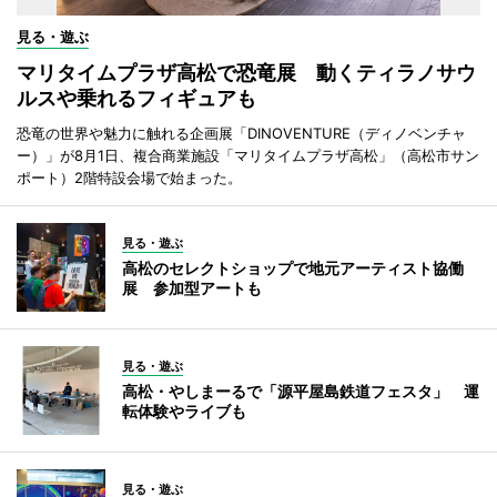
見る・遊ぶ
マリタイムプラザ高松で恐竜展 動くティラノサウ
ルスや乗れるフィギュアも
恐竜の世界や魅力に触れる企画展「DINOVENTURE（ディノベンチャ
ー）」が8月1日、複合商業施設「マリタイムプラザ高松」（高松市サン
ポート）2階特設会場で始まった。
見る・遊ぶ
高松のセレクトショップで地元アーティスト協働
展 参加型アートも
見る・遊ぶ
高松・やしまーるで「源平屋島鉄道フェスタ」 運
転体験やライブも
見る・遊ぶ