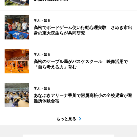
学ぶ・知る
高松でボードゲーム使い行動心理実験 さぬき市出
身の東大院生らが共同研究
学ぶ・知る
高松のケーブル局がバスケスクール 映像活用で
「自ら考える力」育む
学ぶ・知る
あなぶきアリーナ香川で附属高松小の全校児童が避
難所体験合宿
もっと見る