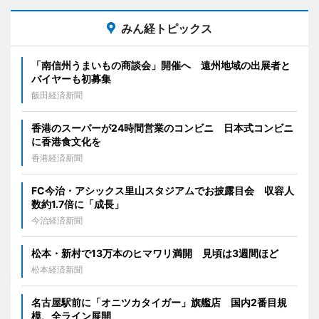
みん経トピックス
「南信州うまいもの商談会」開催へ 遠州地域の出展者と
バイヤーも初募集
飯田経済新聞
香港のスーパーが24時間営業のコンビニ 日本式コンビニ
に香港食文化を
香港経済新聞
FC今治・アシックス里山スタジアムでお披露目会 収容人
数約1.7倍に「成長」
今治経済新聞
松本・新村で13万本のヒマワリ満開 見頃は3週間ほど
松本経済新聞
名古屋駅前に「オニツカタイガー」旗艦店 国内2番目規
模、全ライン展開