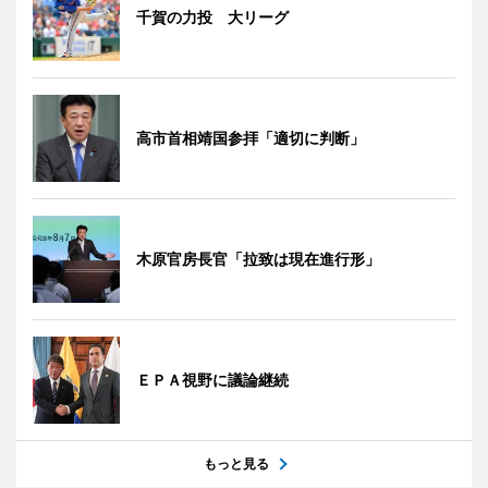
千賀の力投 大リーグ
高市首相靖国参拝「適切に判断」
木原官房長官「拉致は現在進行形」
ＥＰＡ視野に議論継続
もっと見る