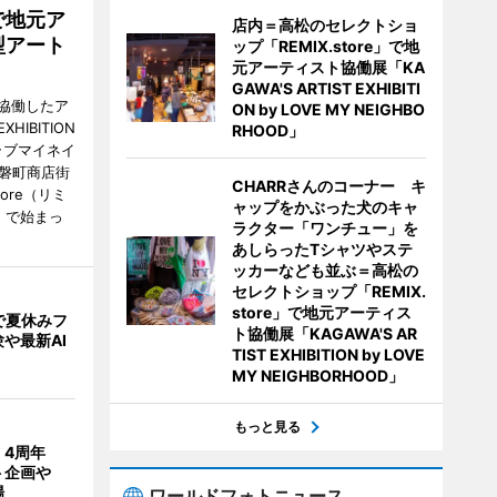
で地元ア
店内＝高松のセレクトショ
型アート
ップ「REMIX.store」で地
元アーティスト協働展「KA
GAWA'S ARTIST EXHIBITI
協働したア
ON by LOVE MY NEIGHBO
HIBITION
RHOOD」
D（ラブマイネイ
常磐町商店街
CHARRさんのコーナー キ
ore（リミ
ャップをかぶった犬のキャ
）で始まっ
ラクター「ワンチュー」を
あしらったTシャツやステ
ッカーなども並ぶ＝高松の
セレクトショップ「REMIX.
store」で地元アーティス
で夏休みフ
ト協働展「KAGAWA'S AR
や最新AI
TIST EXHIBITION by LOVE
MY NEIGHBORHOOD」
もっと見る
」4周年
ト企画や
場
ワールドフォトニュース