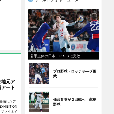
若手主体の日本、ＰＳＧに完敗
プロ野球・ロッテ８―０西
武
で地元ア
型アート
仙台育英が２回戦へ 高校
協働したア
野球
HIBITION
D（ラブマイネイ