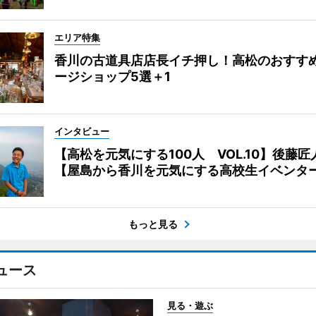
エリア特集
香川の古道具店店長イチ押し！高松のおすす
ージショップ5選＋1
インタビュー
【高松を元気にする100人 VOL.10】後藤匠
【屋島から香川を元気にする高校生イベンタ
もっと見る
ュース
見る・遊ぶ