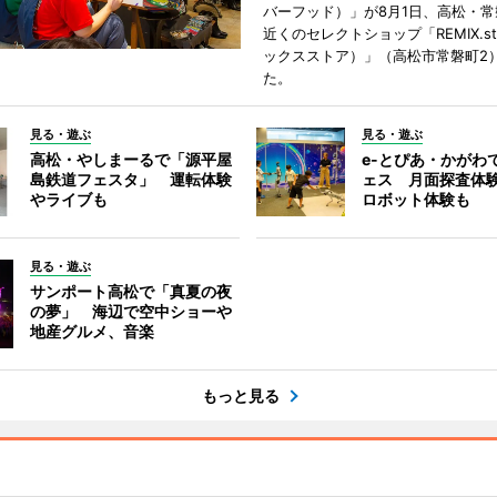
バーフッド）」が8月1日、高松・
近くのセレクトショップ「REMIX.st
ックスストア）」（高松市常磐町2
た。
見る・遊ぶ
見る・遊ぶ
高松・やしまーるで「源平屋
e-とぴあ・かがわ
島鉄道フェスタ」 運転体験
ェス 月面探査体験
やライブも
ロボット体験も
見る・遊ぶ
サンポート高松で「真夏の夜
の夢」 海辺で空中ショーや
地産グルメ、音楽
もっと見る