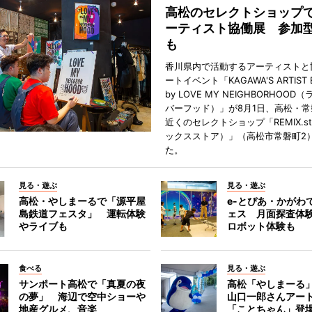
高松のセレクトショップ
ーティスト協働展 参加
も
香川県内で活動するアーティストと
ートイベント「KAGAWA'S ARTIST EX
by LOVE MY NEIGHBORHOO
バーフッド）」が8月1日、高松・
近くのセレクトショップ「REMIX.st
ックスストア）」（高松市常磐町2
た。
見る・遊ぶ
見る・遊ぶ
高松・やしまーるで「源平屋
e-とぴあ・かがわ
島鉄道フェスタ」 運転体験
ェス 月面探査体験
やライブも
ロボット体験も
食べる
見る・遊ぶ
サンポート高松で「真夏の夜
高松「やしまーる
の夢」 海辺で空中ショーや
山口一郎さんアー
地産グルメ、音楽
「ことちゃん」登