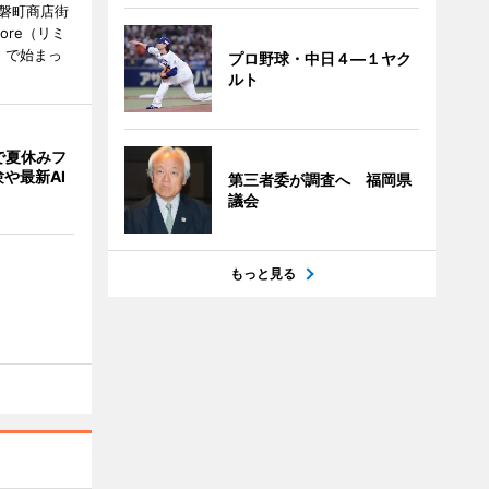
常磐町商店街
ore（リミ
）で始まっ
プロ野球・中日４―１ヤク
ルト
で夏休みフ
や最新AI
第三者委が調査へ 福岡県
議会
もっと見る