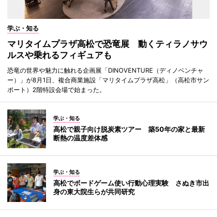
学ぶ・知る
マリタイムプラザ高松で恐竜展 動くティラノサウ
ルスや乗れるフィギュアも
恐竜の世界や魅力に触れる企画展「DINOVENTURE（ディノベンチャ
ー）」が8月1日、複合商業施設「マリタイムプラザ高松」（高松市サン
ポート）2階特設会場で始まった。
学ぶ・知る
高松で親子向け脱炭素ツアー 築50年の家と最新
断熱の温度差体感
学ぶ・知る
高松でボードゲーム使い行動心理実験 さぬき市出
身の東大院生らが共同研究