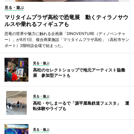
見る・遊ぶ
マリタイムプラザ高松で恐竜展 動くティラノサウ
ルスや乗れるフィギュアも
恐竜の世界や魅力に触れる企画展「DINOVENTURE（ディノベンチャ
ー）」が8月1日、複合商業施設「マリタイムプラザ高松」（高松市サン
ポート）2階特設会場で始まった。
見る・遊ぶ
高松のセレクトショップで地元アーティスト協働
展 参加型アートも
見る・遊ぶ
高松・やしまーるで「源平屋島鉄道フェスタ」 運
転体験やライブも
見る・遊ぶ