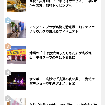
高松・兵庫町に「中華そばサービス」 朝7時
から営業、無料トッピングも
マリタイムプラザ高松で恐竜展 動くティラ
ノサウルスや乗れるフィギュアも
沖縄の「牛そば焼肉しんちゃん」が高松進
出 牛骨スープのそばを看板に
サンポート高松で「真夏の夜の夢」 海辺で
空中ショーや地産グルメ、音楽
高松「中華そば波」が20周年 78歳店主が切