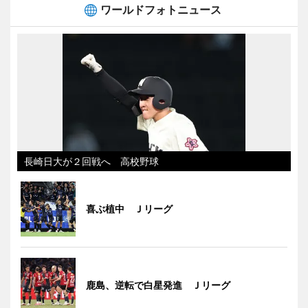
ワールドフォトニュース
長崎日大が２回戦へ 高校野球
喜ぶ植中 Ｊリーグ
鹿島、逆転で白星発進 Ｊリーグ