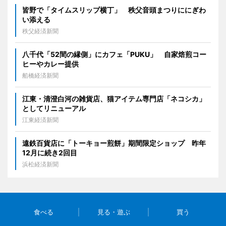
皆野で「タイムスリップ横丁」 秩父音頭まつりににぎわ
い添える
秩父経済新聞
八千代「52間の縁側」にカフェ「PUKU」 自家焙煎コー
ヒーやカレー提供
船橋経済新聞
江東・清澄白河の雑貨店、猫アイテム専門店「ネコシカ」
としてリニューアル
江東経済新聞
遠鉄百貨店に「トーキョー煎餅」期間限定ショップ 昨年
12月に続き2回目
浜松経済新聞
食べる
見る・遊ぶ
買う