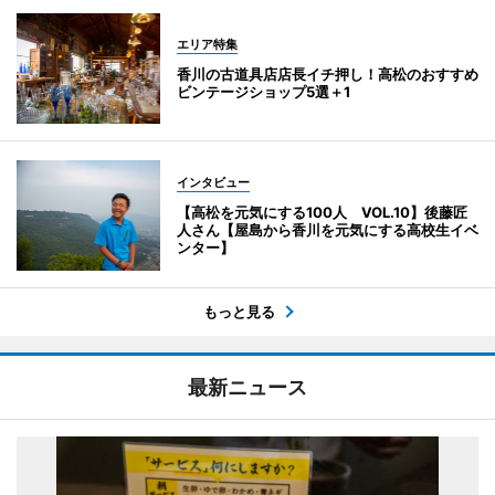
エリア特集
香川の古道具店店長イチ押し！高松のおすすめ
ビンテージショップ5選＋1
インタビュー
【高松を元気にする100人 VOL.10】後藤匠
人さん【屋島から香川を元気にする高校生イベ
ンター】
もっと見る
最新ニュース