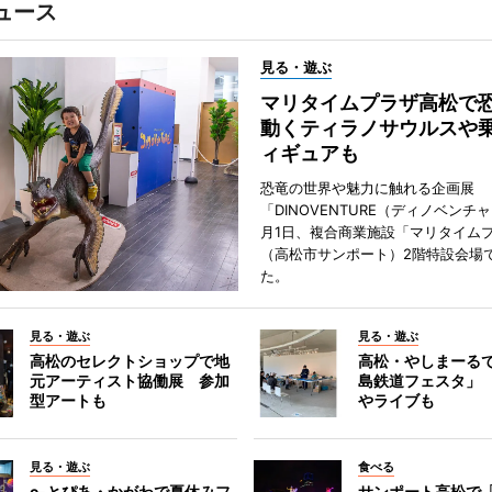
ュース
見る・遊ぶ
マリタイムプラザ高松
動くティラノサウルスや
ィギュアも
恐竜の世界や魅力に触れる企画展
「DINOVENTURE（ディノベンチ
月1日、複合商業施設「マリタイム
（高松市サンポート）2階特設会場
た。
見る・遊ぶ
見る・遊ぶ
高松のセレクトショップで地
高松・やしまーる
元アーティスト協働展 参加
島鉄道フェスタ」
型アートも
やライブも
見る・遊ぶ
食べる
e-とぴあ・かがわで夏休みフ
サンポート高松で