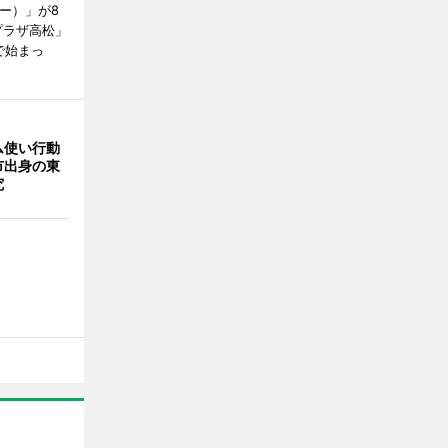
ャー）」が8
プラザ高松」
で始まっ
ム使い行動
市出身の東
究