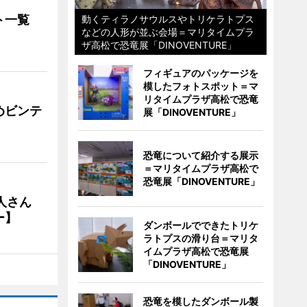
ト一覧
動くティラノサウルスやトリケラトプス
などの人形が並ぶ会場＝マリタイムプラ
ザ高松で恐竜展「DINOVENTURE」
フィギュアのパッケージを
模したフォトスポット＝マ
リタイムプラザ高松で恐竜
めビンテ
展「DINOVENTURE」
恐竜について紹介する展示
＝マリタイムプラザ高松で
恐竜展「DINOVENTURE」
人さん
ー】
ダンボールでできたトリケ
ラトプスの滑り台＝マリタ
イムプラザ高松で恐竜展
「DINOVENTURE」
恐竜を模したダンボール製