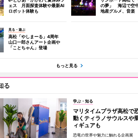
ェス 月面探査体験や最新AI
の夢」 海辺で空
ロボット体験も
地産グルメ、音楽
見る・遊ぶ
高松「やしまーる」4周年
山口一郎さんアート企画や
「ことちゃん」登場
もっと見る
知る
学ぶ・知る
マリタイムプラザ高松
動くティラノサウルスや
ィギュアも
恐竜の世界や魅力に触れる企画展