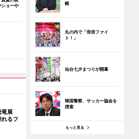
帳
中ショーや
丸の内で「倍倍ファイ
ト！」
仙台七夕まつりが開幕
韓国警察、サッカー協会を
捜索
で恐竜展
乗れるフ
もっと見る