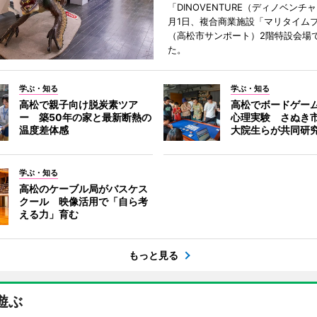
「DINOVENTURE（ディノベンチ
月1日、複合商業施設「マリタイム
（高松市サンポート）2階特設会場
た。
学ぶ・知る
学ぶ・知る
高松で親子向け脱炭素ツア
高松でボードゲー
ー 築50年の家と最新断熱の
心理実験 さぬき
温度差体感
大院生らが共同研
学ぶ・知る
高松のケーブル局がバスケス
クール 映像活用で「自ら考
える力」育む
もっと見る
遊ぶ