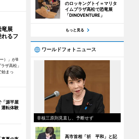
のロッキングトイ＝マリタ
イムプラザ高松で恐竜展
「DINOVENTURE」
で恐竜展
もっと見る
乗れるフ
ワールドフォトニュース
ャー）」が8
プラザ高松」
で始まっ
で「源平屋
 運転体験
非核三原則見直し、予断せず
高市首相「祈 平和」と記
「真夏の夜