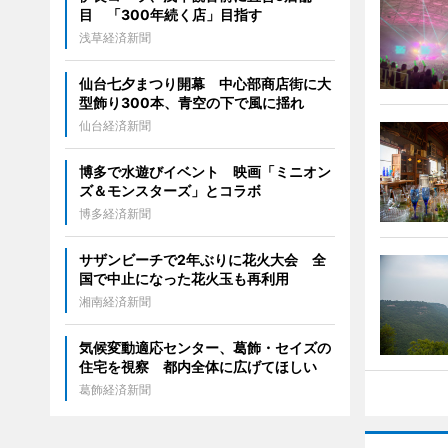
目 「300年続く店」目指す
浅草経済新聞
仙台七夕まつり開幕 中心部商店街に大
型飾り300本、青空の下で風に揺れ
仙台経済新聞
博多で水遊びイベント 映画「ミニオン
ズ＆モンスターズ」とコラボ
博多経済新聞
サザンビーチで2年ぶりに花火大会 全
国で中止になった花火玉も再利用
湘南経済新聞
気候変動適応センター、葛飾・セイズの
住宅を視察 都内全体に広げてほしい
葛飾経済新聞