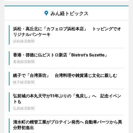
みん経トピックス
浜松・高丘北に「カフェロブ浜松本店」 トッピングでオ
リジナルパンケーキ
浜松経済新聞
香港・啓徳に仏ビストロ新店「Bistrot's Suzette」
香港経済新聞
銚子で「台湾茶坊」 台湾料理や雑貨通じ文化に親しむ
銚子経済新聞
弘前城の本丸天守が11年ぶりの「曳戻し」へ 記念イベン
トも
弘前経済新聞
清水町の精管工業がプロテイン発売へ 自動車パーツから異
分野初進出