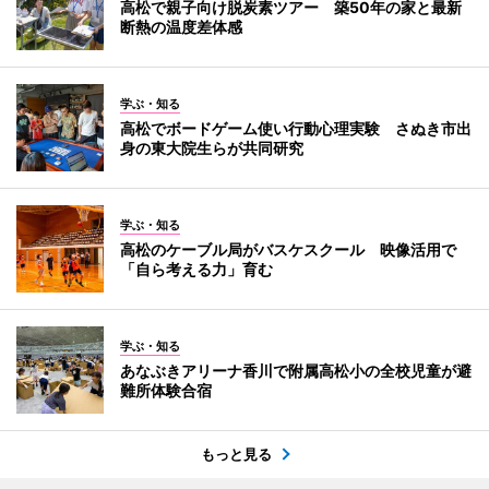
高松で親子向け脱炭素ツアー 築50年の家と最新
断熱の温度差体感
学ぶ・知る
高松でボードゲーム使い行動心理実験 さぬき市出
身の東大院生らが共同研究
学ぶ・知る
高松のケーブル局がバスケスクール 映像活用で
「自ら考える力」育む
学ぶ・知る
あなぶきアリーナ香川で附属高松小の全校児童が避
難所体験合宿
もっと見る