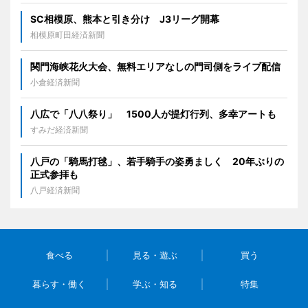
SC相模原、熊本と引き分け J3リーグ開幕
相模原町田経済新聞
関門海峡花火大会、無料エリアなしの門司側をライブ配信
小倉経済新聞
八広で「八八祭り」 1500人が提灯行列、多幸アートも
すみだ経済新聞
八戸の「騎馬打毬」、若手騎手の姿勇ましく 20年ぶりの
正式参拝も
八戸経済新聞
食べる
見る・遊ぶ
買う
暮らす・働く
学ぶ・知る
特集