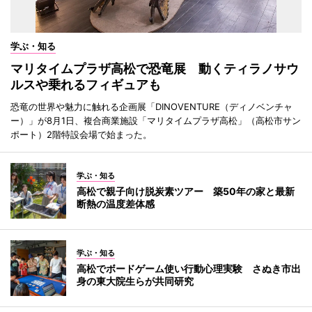
学ぶ・知る
マリタイムプラザ高松で恐竜展 動くティラノサウ
ルスや乗れるフィギュアも
恐竜の世界や魅力に触れる企画展「DINOVENTURE（ディノベンチャ
ー）」が8月1日、複合商業施設「マリタイムプラザ高松」（高松市サン
ポート）2階特設会場で始まった。
学ぶ・知る
高松で親子向け脱炭素ツアー 築50年の家と最新
断熱の温度差体感
学ぶ・知る
高松でボードゲーム使い行動心理実験 さぬき市出
身の東大院生らが共同研究