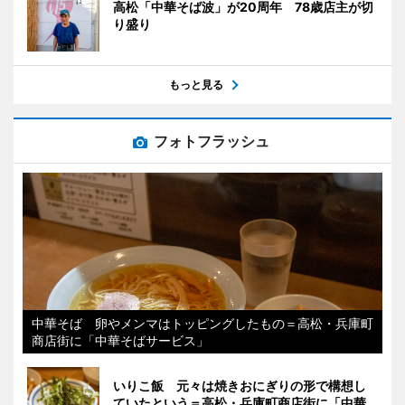
高松「中華そば波」が20周年 78歳店主が切
り盛り
もっと見る
フォトフラッシュ
中華そば 卵やメンマはトッピングしたもの＝高松・兵庫町
商店街に「中華そばサービス」
いりこ飯 元々は焼きおにぎりの形で構想し
ていたという＝高松・兵庫町商店街に「中華