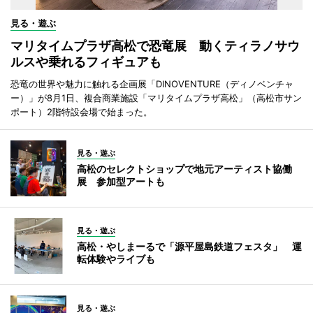
見る・遊ぶ
マリタイムプラザ高松で恐竜展 動くティラノサウ
ルスや乗れるフィギュアも
恐竜の世界や魅力に触れる企画展「DINOVENTURE（ディノベンチャ
ー）」が8月1日、複合商業施設「マリタイムプラザ高松」（高松市サン
ポート）2階特設会場で始まった。
見る・遊ぶ
高松のセレクトショップで地元アーティスト協働
展 参加型アートも
見る・遊ぶ
高松・やしまーるで「源平屋島鉄道フェスタ」 運
転体験やライブも
見る・遊ぶ