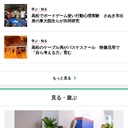
学ぶ・知る
高松でボードゲーム使い行動心理実験 さぬき市出
身の東大院生らが共同研究
学ぶ・知る
高松のケーブル局がバスケスクール 映像活用で
「自ら考える力」育む
もっと見る
見る・遊ぶ