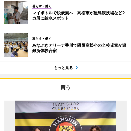
暮らす・働く
マイボトルで脱炭素へ 高松市が屋島競技場など2
カ所に給水スポット
暮らす・働く
あなぶきアリーナ香川で附属高松小の全校児童が避
難所体験合宿
もっと見る
買う