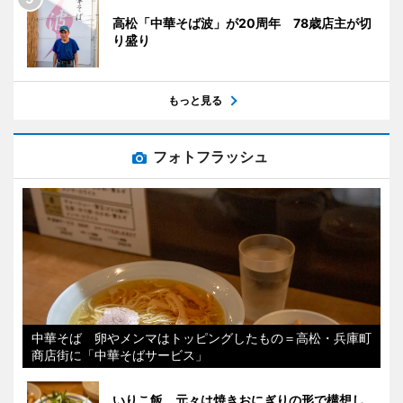
高松「中華そば波」が20周年 78歳店主が切
り盛り
もっと見る
フォトフラッシュ
中華そば 卵やメンマはトッピングしたもの＝高松・兵庫町
商店街に「中華そばサービス」
いりこ飯 元々は焼きおにぎりの形で構想し