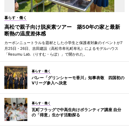
暮らす・働く
高松で親子向け脱炭素ツアー 築50年の家と最新
断熱の温度差体感
カーボンニュートラルを題材とした小学生と保護者対象のイベントが7
月25日・26日、吉田建設（高松市牟礼町牟礼）によるモデルハウス
「Resumu Lab.（りすむ・らぼ）」で開かれた。
暮らす・働く
バレー「グリンシャーモ香川」知事表敬 四国初の
Vリーグ参入へ決意
暮らす・働く
瓦町フラッグで中高生向けボランティア講座 自分
の「得意」生かす活動探る