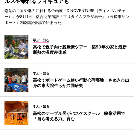
ルスや乗れるフィギュアも
恐竜の世界や魅力に触れる企画展「DINOVENTURE（ディノベンチャ
ー）」が8月1日、複合商業施設「マリタイムプラザ高松」（高松市サン
ポート）2階特設会場で始まった。
学ぶ・知る
高松で親子向け脱炭素ツアー 築50年の家と最新
断熱の温度差体感
学ぶ・知る
高松でボードゲーム使い行動心理実験 さぬき市出
身の東大院生らが共同研究
学ぶ・知る
高松のケーブル局がバスケスクール 映像活用で
「自ら考える力」育む