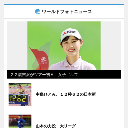
ワールドフォトニュース
２２歳吉沢がツアー初Ｖ 女子ゴルフ
中島ひとみ、１２秒６２の日本新
山本の力投 大リーグ