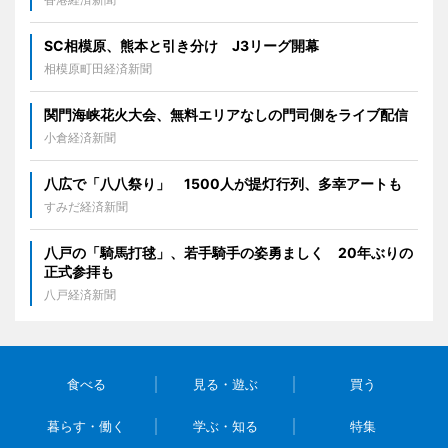
SC相模原、熊本と引き分け J3リーグ開幕
相模原町田経済新聞
関門海峡花火大会、無料エリアなしの門司側をライブ配信
小倉経済新聞
八広で「八八祭り」 1500人が提灯行列、多幸アートも
すみだ経済新聞
八戸の「騎馬打毬」、若手騎手の姿勇ましく 20年ぶりの
正式参拝も
八戸経済新聞
食べる
見る・遊ぶ
買う
暮らす・働く
学ぶ・知る
特集