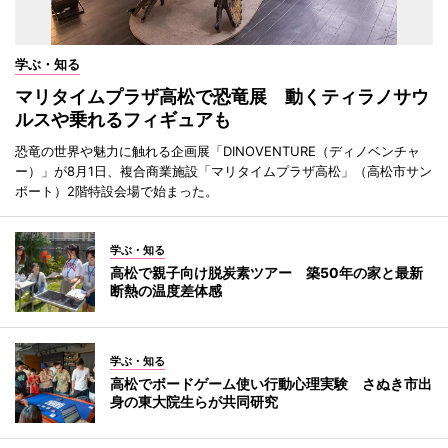
学ぶ・知る
マリタイムプラザ高松で恐竜展 動くティラノサウ
ルスや乗れるフィギュアも
恐竜の世界や魅力に触れる企画展「DINOVENTURE（ディノベンチャ
ー）」が8月1日、複合商業施設「マリタイムプラザ高松」（高松市サン
ポート）2階特設会場で始まった。
学ぶ・知る
高松で親子向け脱炭素ツアー 築50年の家と最新
断熱の温度差体感
学ぶ・知る
高松でボードゲーム使い行動心理実験 さぬき市出
身の東大院生らが共同研究