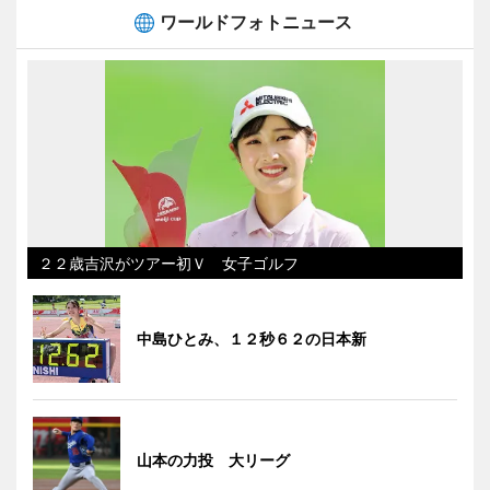
ワールドフォトニュース
２２歳吉沢がツアー初Ｖ 女子ゴルフ
中島ひとみ、１２秒６２の日本新
山本の力投 大リーグ