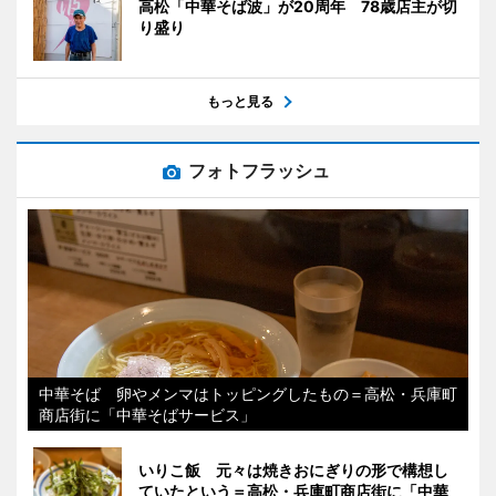
高松「中華そば波」が20周年 78歳店主が切
り盛り
もっと見る
フォトフラッシュ
中華そば 卵やメンマはトッピングしたもの＝高松・兵庫町
商店街に「中華そばサービス」
いりこ飯 元々は焼きおにぎりの形で構想し
ていたという＝高松・兵庫町商店街に「中華