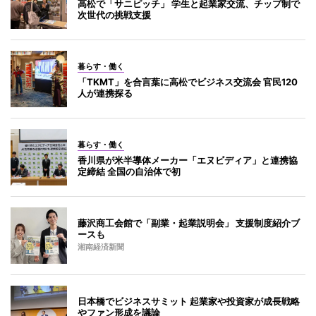
高松で「サニピッチ」 学生と起業家交流、チップ制で
次世代の挑戦支援
暮らす・働く
「TKMT」を合言葉に高松でビジネス交流会 官民120
人が連携探る
暮らす・働く
香川県が米半導体メーカー「エヌビディア」と連携協
定締結 全国の自治体で初
藤沢商工会館で「副業・起業説明会」 支援制度紹介ブ
ースも
湘南経済新聞
日本橋でビジネスサミット 起業家や投資家が成長戦略
やファン形成を議論