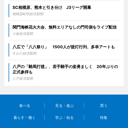
SC相模原、熊本と引き分け J3リーグ開幕
相模原町田経済新聞
関門海峡花火大会、無料エリアなしの門司側をライブ配信
小倉経済新聞
八広で「八八祭り」 1500人が提灯行列、多幸アートも
すみだ経済新聞
八戸の「騎馬打毬」、若手騎手の姿勇ましく 20年ぶりの
正式参拝も
八戸経済新聞
食べる
見る・遊ぶ
買う
暮らす・働く
学ぶ・知る
特集