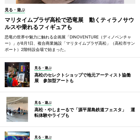
見る・遊ぶ
マリタイムプラザ高松で恐竜展 動くティラノサウ
ルスや乗れるフィギュアも
恐竜の世界や魅力に触れる企画展「DINOVENTURE（ディノベンチャ
ー）」が8月1日、複合商業施設「マリタイムプラザ高松」（高松市サン
ポート）2階特設会場で始まった。
見る・遊ぶ
高松のセレクトショップで地元アーティスト協働
展 参加型アートも
見る・遊ぶ
高松・やしまーるで「源平屋島鉄道フェスタ」 運
転体験やライブも
見る・遊ぶ