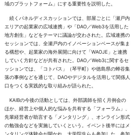
域のプラットフォーム」にする重要性を説明した。
続くパネルディスカッションでは、部屋ごとに「瀬戸内
エリアの起業家の広域連携」や「DAO／Web3を活用した
地方創生」などをテーマに議論が交わされた。広域連携の
セッションでは、全瀬戸内のイノベーションベースが集ま
る構想や、起業家の海外展開に向けて「WAOJE」と連携
していく方針などが共有された。DAO／Web3に関するセ
ッションでは、「コトバス」（琴平町）や徳島県の蝉谷集
落の事例などを通じて、DAOやデジタルを活用して関係人
口をつくる実践的な取り組みが語られた。
KAIBの今後の活動としては、外部講師を招く月例会の
ほか、経営上や個人的な悩みを共有する「フォーラム」、
先輩経営者が助言する「メンタリング」、オンライン形式
の勉強会などを実施していくという。イベント後半にはメ
ンタリング体験会が開かれ、大学院生らも参加した。参加