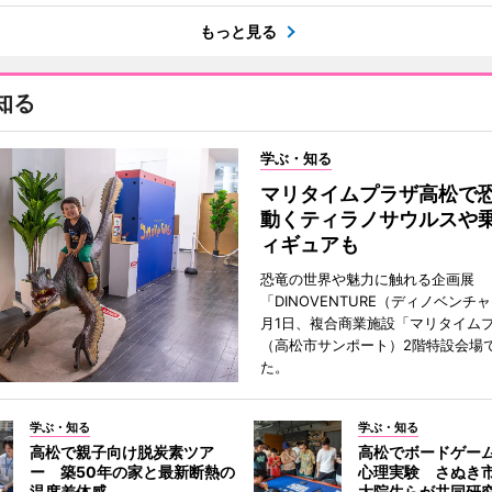
もっと見る
知る
学ぶ・知る
マリタイムプラザ高松
動くティラノサウルスや
ィギュアも
恐竜の世界や魅力に触れる企画展
「DINOVENTURE（ディノベンチ
月1日、複合商業施設「マリタイム
（高松市サンポート）2階特設会場
た。
学ぶ・知る
学ぶ・知る
高松で親子向け脱炭素ツア
高松でボードゲー
ー 築50年の家と最新断熱の
心理実験 さぬき
温度差体感
大院生らが共同研