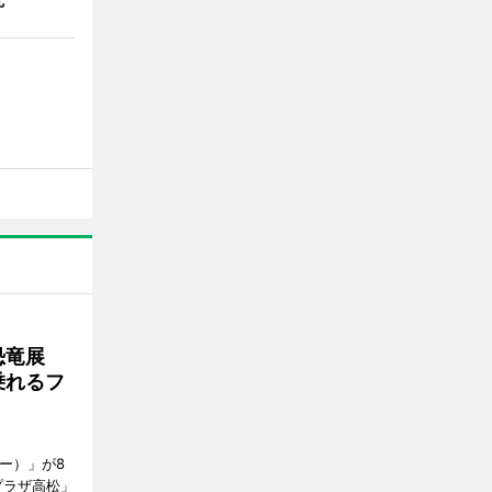
で恐竜展
乗れるフ
ャー）」が8
プラザ高松」