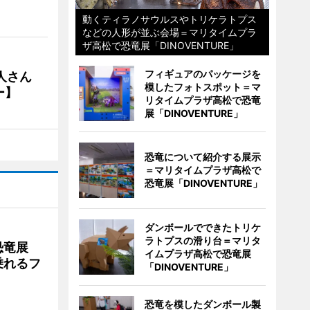
動くティラノサウルスやトリケラトプス
などの人形が並ぶ会場＝マリタイムプラ
ザ高松で恐竜展「DINOVENTURE」
フィギュアのパッケージを
人さん
模したフォトスポット＝マ
ー】
リタイムプラザ高松で恐竜
展「DINOVENTURE」
恐竜について紹介する展示
＝マリタイムプラザ高松で
恐竜展「DINOVENTURE」
ダンボールでできたトリケ
ラトプスの滑り台＝マリタ
で恐竜展
イムプラザ高松で恐竜展
乗れるフ
「DINOVENTURE」
恐竜を模したダンボール製