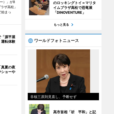
ャー）」が8
のロッキングトイ＝マリタ
プラザ高松」
イムプラザ高松で恐竜展
で始まっ
「DINOVENTURE」
もっと見る
で「源平屋
ワールドフォトニュース
 運転体験
「真夏の夜
中ショーや
非核三原則見直し、予断せず
高市首相「祈 平和」と記