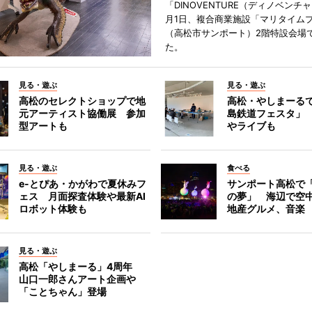
「DINOVENTURE（ディノベンチ
月1日、複合商業施設「マリタイム
（高松市サンポート）2階特設会場
た。
見る・遊ぶ
見る・遊ぶ
高松のセレクトショップで地
高松・やしまーる
元アーティスト協働展 参加
島鉄道フェスタ」
型アートも
やライブも
見る・遊ぶ
食べる
e-とぴあ・かがわで夏休みフ
サンポート高松で
ェス 月面探査体験や最新AI
の夢」 海辺で空
ロボット体験も
地産グルメ、音楽
見る・遊ぶ
高松「やしまーる」4周年
山口一郎さんアート企画や
「ことちゃん」登場