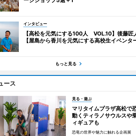
ージショップ5選＋1
インタビュー
【高松を元気にする100人 VOL.10】後藤匠
【屋島から香川を元気にする高校生イベンタ
もっと見る
ュース
見る・遊ぶ
マリタイムプラザ高松
動くティラノサウルスや
ィギュアも
恐竜の世界や魅力に触れる企画展