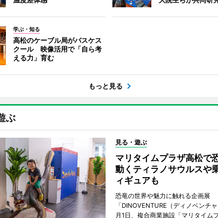
学ぶ・知る
高松のケーブル局がバスケス
クール 映像活用で「自ら考
える力」育む
もっと見る
遊ぶ
見る・遊ぶ
マリタイムプラザ高松
動くティラノサウルスや
ィギュアも
恐竜の世界や魅力に触れる企画展
「DINOVENTURE（ディノベンチ
月1日、複合商業施設「マリタイム