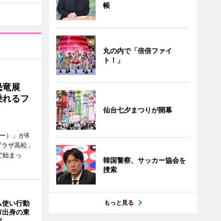
帳
丸の内で「倍倍ファイ
ト！」
で恐竜展
乗れるフ
仙台七夕まつりが開幕
ャー）」が8
プラザ高松」
で始まっ
韓国警察、サッカー協会を
捜索
ム使い行動
もっと見る
市出身の東
究