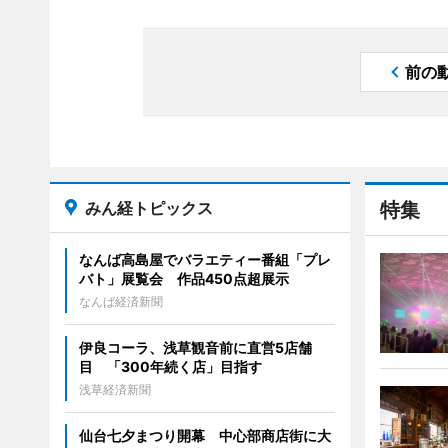
前の
みん経トピックス
特集
なんば高島屋でバラエティー番組「プレ
バト」展覧会 作品450点超展示
なんば経済新聞
伊良コーラ、浅草観音前に直営5店舗
目 「300年続く店」目指す
浅草経済新聞
仙台七夕まつり開幕 中心部商店街に大