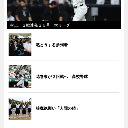
村上、２戦連発２６号 大リーグ
黙とうする参列者
花巻東が２回戦へ 高校野球
核廃絶願い「人間の鎖」