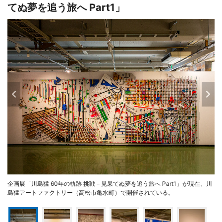
てぬ夢を追う旅へ Part1」
企画展「川島猛 60年の軌跡 挑戦－見果てぬ夢を追う旅へ Part1」が現在、川
島猛アートファクトリー（高松市亀水町）で開催されている。