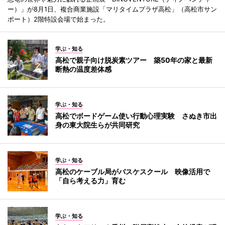
ー）」が8月1日、複合商業施設「マリタイムプラザ高松」（高松市サン
ポート）2階特設会場で始まった。
学ぶ・知る
高松で親子向け脱炭素ツアー 築50年の家と最新
断熱の温度差体感
学ぶ・知る
高松でボードゲーム使い行動心理実験 さぬき市出
身の東大院生らが共同研究
学ぶ・知る
高松のケーブル局がバスケスクール 映像活用で
「自ら考える力」育む
学ぶ・知る