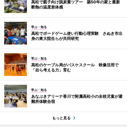
高松で親子向け脱炭素ツアー 築50年の家と最新
断熱の温度差体感
学ぶ・知る
高松でボードゲーム使い行動心理実験 さぬき市出
身の東大院生らが共同研究
学ぶ・知る
高松のケーブル局がバスケスクール 映像活用で
「自ら考える力」育む
学ぶ・知る
あなぶきアリーナ香川で附属高松小の全校児童が避
難所体験合宿
もっと見る