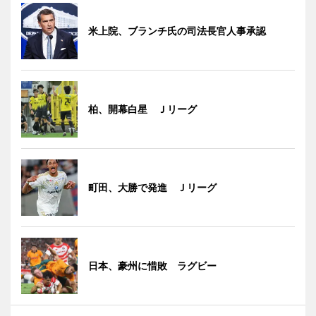
米上院、ブランチ氏の司法長官人事承認
柏、開幕白星 Ｊリーグ
町田、大勝で発進 Ｊリーグ
日本、豪州に惜敗 ラグビー