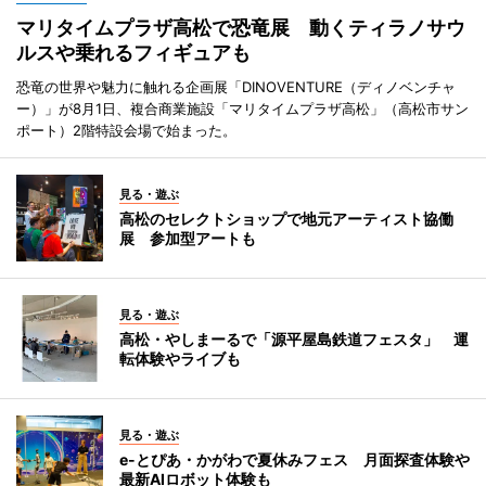
マリタイムプラザ高松で恐竜展 動くティラノサウ
ルスや乗れるフィギュアも
恐竜の世界や魅力に触れる企画展「DINOVENTURE（ディノベンチャ
ー）」が8月1日、複合商業施設「マリタイムプラザ高松」（高松市サン
ポート）2階特設会場で始まった。
見る・遊ぶ
高松のセレクトショップで地元アーティスト協働
展 参加型アートも
見る・遊ぶ
高松・やしまーるで「源平屋島鉄道フェスタ」 運
転体験やライブも
見る・遊ぶ
e-とぴあ・かがわで夏休みフェス 月面探査体験や
最新AIロボット体験も