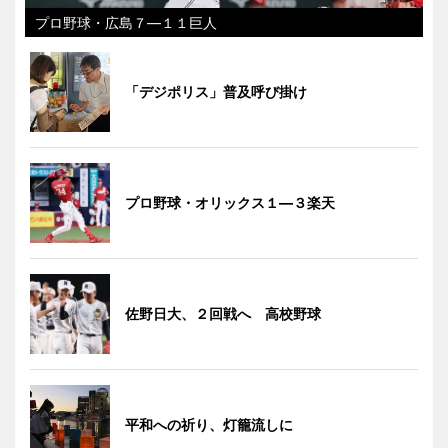
プロ野球・広島７―１１巨人
「デジポリス」普及呼び掛け
プロ野球・オリックス１―３楽天
佐野日大、２回戦へ 高校野球
平和への祈り、灯籠流しに