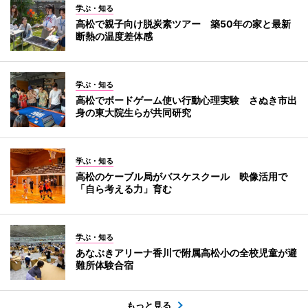
学ぶ・知る
高松で親子向け脱炭素ツアー 築50年の家と最新
断熱の温度差体感
学ぶ・知る
高松でボードゲーム使い行動心理実験 さぬき市出
身の東大院生らが共同研究
学ぶ・知る
高松のケーブル局がバスケスクール 映像活用で
「自ら考える力」育む
学ぶ・知る
あなぶきアリーナ香川で附属高松小の全校児童が避
難所体験合宿
もっと見る