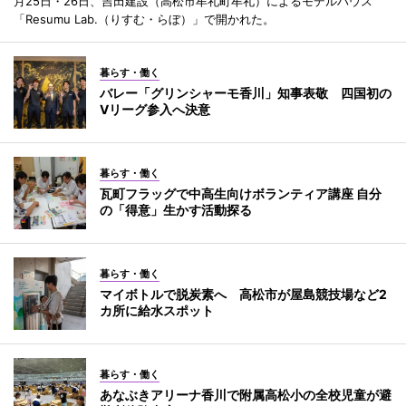
月25日・26日、吉田建設（高松市牟礼町牟礼）によるモデルハウス
「Resumu Lab.（りすむ・らぼ）」で開かれた。
暮らす・働く
バレー「グリンシャーモ香川」知事表敬 四国初の
Vリーグ参入へ決意
暮らす・働く
瓦町フラッグで中高生向けボランティア講座 自分
の「得意」生かす活動探る
暮らす・働く
マイボトルで脱炭素へ 高松市が屋島競技場など2
カ所に給水スポット
暮らす・働く
あなぶきアリーナ香川で附属高松小の全校児童が避