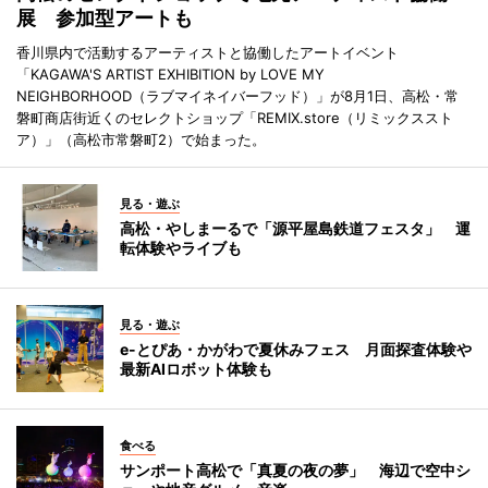
展 参加型アートも
香川県内で活動するアーティストと協働したアートイベント
「KAGAWA'S ARTIST EXHIBITION by LOVE MY
NEIGHBORHOOD（ラブマイネイバーフッド）」が8月1日、高松・常
磐町商店街近くのセレクトショップ「REMIX.store（リミックススト
ア）」（高松市常磐町2）で始まった。
見る・遊ぶ
高松・やしまーるで「源平屋島鉄道フェスタ」 運
転体験やライブも
見る・遊ぶ
e-とぴあ・かがわで夏休みフェス 月面探査体験や
最新AIロボット体験も
食べる
サンポート高松で「真夏の夜の夢」 海辺で空中シ