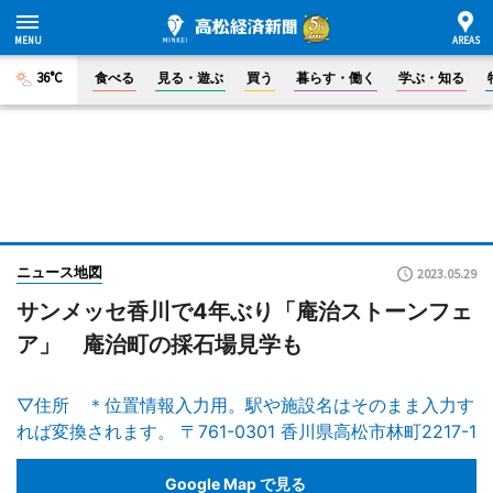
36°C
食べる
見る・遊ぶ
買う
暮らす・働く
学ぶ・知る
ニュース地図
2023.05.29
サンメッセ香川で4年ぶり「庵治ストーンフェ
ア」 庵治町の採石場見学も
▽住所 ＊位置情報入力用。駅や施設名はそのまま入力す
れば変換されます。 〒761-0301 香川県高松市林町2217-1
Google Map で見る