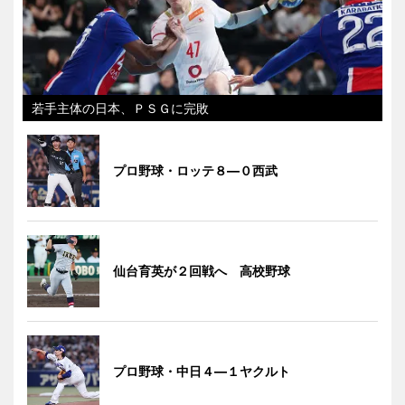
若手主体の日本、ＰＳＧに完敗
プロ野球・ロッテ８―０西武
仙台育英が２回戦へ 高校野球
プロ野球・中日４―１ヤクルト