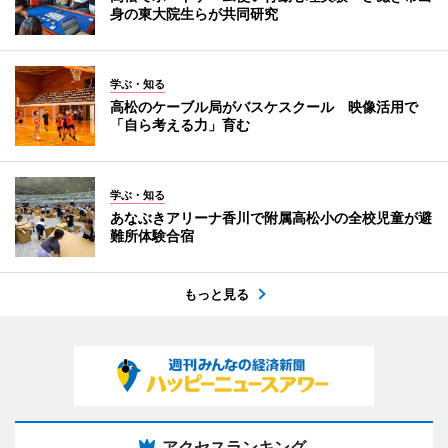
身の東大院生らが共同研究
学ぶ・知る
高松のケーブル局がバスケスクール 映像活用で
「自ら考える力」育む
学ぶ・知る
あなぶきアリーナ香川で附属高松小の全校児童が避
難所体験合宿
もっと見る
アクセスランキング