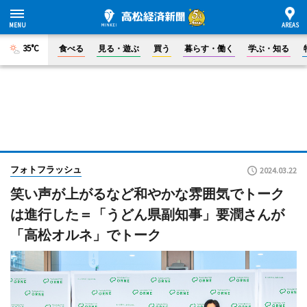
35°C
食べる
見る・遊ぶ
買う
暮らす・働く
学ぶ・知る
フォトフラッシュ
2024.03.22
笑い声が上がるなど和やかな雰囲気でトーク
は進行した＝「うどん県副知事」要潤さんが
「高松オルネ」でトーク