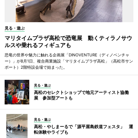
見る・遊ぶ
マリタイムプラザ高松で恐竜展 動くティラノサウ
ルスや乗れるフィギュアも
恐竜の世界や魅力に触れる企画展「DINOVENTURE（ディノベンチャ
ー）」が8月1日、複合商業施設「マリタイムプラザ高松」（高松市サン
ポート）2階特設会場で始まった。
見る・遊ぶ
高松のセレクトショップで地元アーティスト協働
展 参加型アートも
見る・遊ぶ
高松・やしまーるで「源平屋島鉄道フェスタ」 運
転体験やライブも