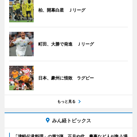
柏、開幕白星 Ｊリーグ
町田、大勝で発進 Ｊリーグ
日本、豪州に惜敗 ラグビー
もっと見る
みん経トピックス
「津軽伝承料理」の第2弾 正月や盆、農事など人が集う場