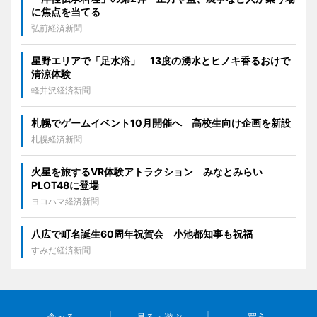
に焦点を当てる
弘前経済新聞
星野エリアで「足水浴」 13度の湧水とヒノキ香るおけで
清涼体験
軽井沢経済新聞
札幌でゲームイベント10月開催へ 高校生向け企画を新設
札幌経済新聞
火星を旅するVR体験アトラクション みなとみらい
PLOT48に登場
ヨコハマ経済新聞
八広で町名誕生60周年祝賀会 小池都知事も祝福
すみだ経済新聞
食べる
見る・遊ぶ
買う