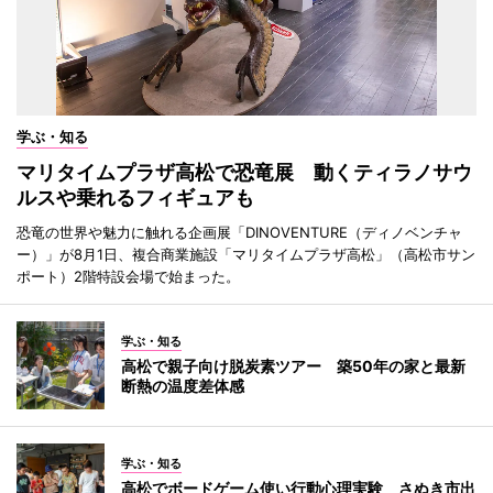
学ぶ・知る
マリタイムプラザ高松で恐竜展 動くティラノサウ
ルスや乗れるフィギュアも
恐竜の世界や魅力に触れる企画展「DINOVENTURE（ディノベンチャ
ー）」が8月1日、複合商業施設「マリタイムプラザ高松」（高松市サン
ポート）2階特設会場で始まった。
学ぶ・知る
高松で親子向け脱炭素ツアー 築50年の家と最新
断熱の温度差体感
学ぶ・知る
高松でボードゲーム使い行動心理実験 さぬき市出