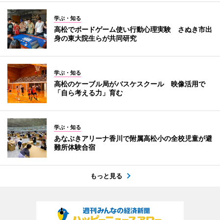
学ぶ・知る
高松でボードゲーム使い行動心理実験 さぬき市出
身の東大院生らが共同研究
学ぶ・知る
高松のケーブル局がバスケスクール 映像活用で
「自ら考える力」育む
学ぶ・知る
あなぶきアリーナ香川で附属高松小の全校児童が避
難所体験合宿
もっと見る