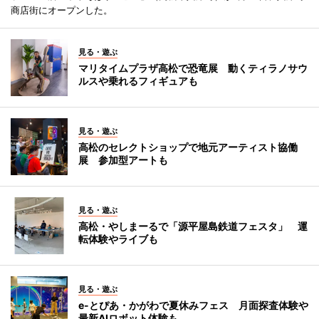
商店街にオープンした。
見る・遊ぶ
マリタイムプラザ高松で恐竜展 動くティラノサウ
ルスや乗れるフィギュアも
見る・遊ぶ
高松のセレクトショップで地元アーティスト協働
展 参加型アートも
見る・遊ぶ
高松・やしまーるで「源平屋島鉄道フェスタ」 運
転体験やライブも
見る・遊ぶ
e-とぴあ・かがわで夏休みフェス 月面探査体験や
最新AIロボット体験も