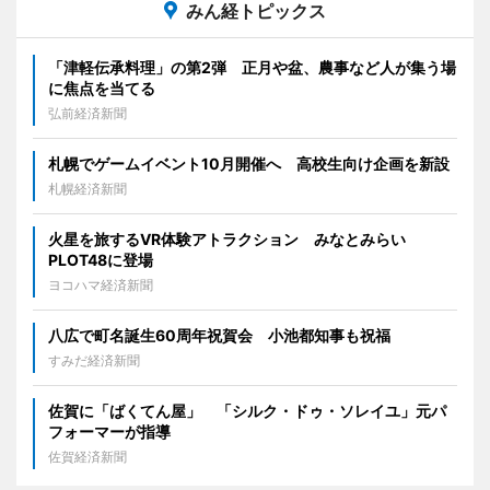
みん経トピックス
「津軽伝承料理」の第2弾 正月や盆、農事など人が集う場
に焦点を当てる
弘前経済新聞
札幌でゲームイベント10月開催へ 高校生向け企画を新設
札幌経済新聞
火星を旅するVR体験アトラクション みなとみらい
PLOT48に登場
ヨコハマ経済新聞
八広で町名誕生60周年祝賀会 小池都知事も祝福
すみだ経済新聞
佐賀に「ばくてん屋」 「シルク・ドゥ・ソレイユ」元パ
フォーマーが指導
佐賀経済新聞