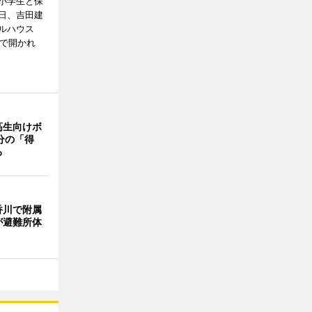
小学生と保
6日、吉田建
ルハウス
」で開かれ
高生向けボ
分の「得
る
香川で附属
が避難所体