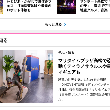
e-とぴあ・かがわで夏休みフ
サンポート高松で
ェス 月面探査体験や最新AI
の夢」 海辺で空
ロボット体験も
地産グルメ、音楽
もっと見る
知る
学ぶ・知る
マリタイムプラザ高松
動くティラノサウルスや
ィギュアも
恐竜の世界や魅力に触れる企画展
「DINOVENTURE（ディノベンチ
月1日、複合商業施設「マリタイム
（高松市サンポート）2階特設会場
た。