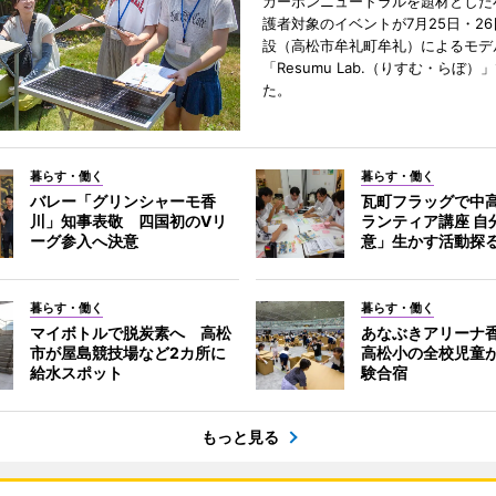
カーボンニュートラルを題材とした
護者対象のイベントが7月25日・2
設（高松市牟礼町牟礼）によるモデ
「Resumu Lab.（りすむ・らぼ）
た。
暮らす・働く
暮らす・働く
バレー「グリンシャーモ香
瓦町フラッグで中
川」知事表敬 四国初のVリ
ランティア講座 自
ーグ参入へ決意
意」生かす活動探
暮らす・働く
暮らす・働く
マイボトルで脱炭素へ 高松
あなぶきアリーナ
市が屋島競技場など2カ所に
高松小の全校児童
給水スポット
験合宿
もっと見る