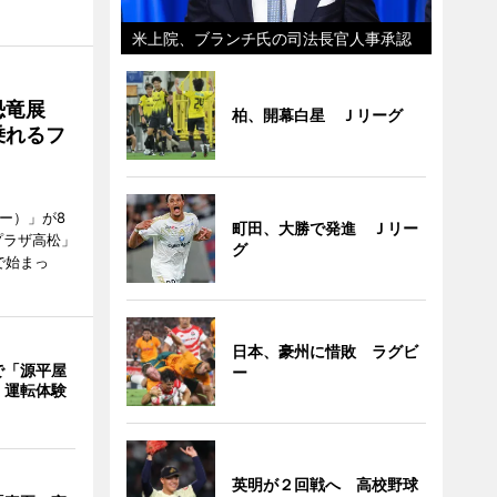
米上院、ブランチ氏の司法長官人事承認
で恐竜展
柏、開幕白星 Ｊリーグ
乗れるフ
ャー）」が8
町田、大勝で発進 Ｊリー
プラザ高松」
グ
で始まっ
日本、豪州に惜敗 ラグビ
で「源平屋
ー
 運転体験
英明が２回戦へ 高校野球