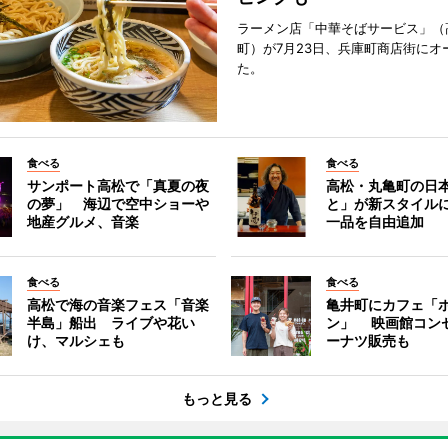
ラーメン店「中華そばサービス」（
町）が7月23日、兵庫町商店街にオ
た。
食べる
食べる
サンポート高松で「真夏の夜
高松・丸亀町の日
の夢」 海辺で空中ショーや
と」が新スタイル
地産グルメ、音楽
一品を自由追加
食べる
食べる
高松で海の音楽フェス「音楽
亀井町にカフェ「
半島」船出 ライブや花い
ン」 映画館コン
け、マルシェも
ーナツ販売も
もっと見る