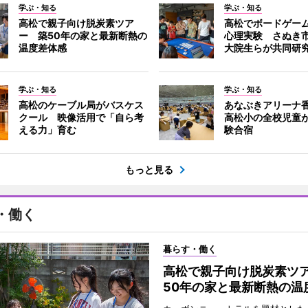
学ぶ・知る
学ぶ・知る
高松で親子向け脱炭素ツア
高松でボードゲー
ー 築50年の家と最新断熱の
心理実験 さぬき
温度差体感
大院生らが共同研
学ぶ・知る
学ぶ・知る
高松のケーブル局がバスケス
あなぶきアリーナ
クール 映像活用で「自ら考
高松小の全校児童
える力」育む
験合宿
もっと見る
・働く
暮らす・働く
高松で親子向け脱炭素ツ
50年の家と最新断熱の温