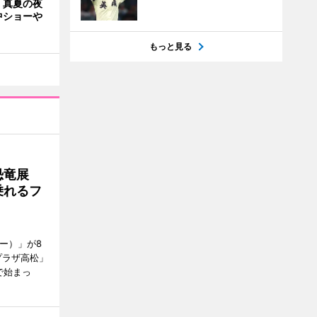
「真夏の夜
中ショーや
もっと見る
で恐竜展
乗れるフ
ャー）」が8
プラザ高松」
で始まっ