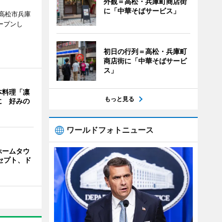
外観＝高松・兵庫町商店街
に「中華そばサービス」
高松市兵庫
ープンし
初日の行列＝高松・兵庫町
商店街に「中華そばサービ
ス」
本料理「凛
もっと見る
に 好みの
ワールドフォトニュース
ホームタウ
セプト、ド