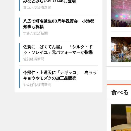
みなとみらいPLOT48に登場
ヨコハマ経済新聞
八広で町名誕生60周年祝賀会 小池都
知事も祝福
すみだ経済新聞
佐賀に「ばくてん屋」 「シルク・ド
ゥ・ソレイユ」元パフォーマーが指導
佐賀経済新聞
今帰仁・上運天に「ナギッコ」 島ラッ
キョウやモズクの加工品販売
やんばる経済新聞
食べる