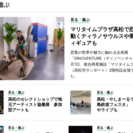
遊ぶ
見る・遊ぶ
マリタイムプラザ高松
動くティラノサウルスや
ィギュアも
恐竜の世界や魅力に触れる企画展
「DINOVENTURE（ディノベンチ
月1日、複合商業施設「マリタイム
（高松市サンポート）2階特設会場
た。
見る・遊ぶ
見る・遊ぶ
高松のセレクトショップで地
高松・やしまーる
元アーティスト協働展 参加
島鉄道フェスタ」
型アートも
やライブも
見る・遊ぶ
見る・遊ぶ