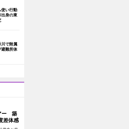
ム使い行動
市出身の東
究
香川で附属
が避難所体
アー 築
度差体感