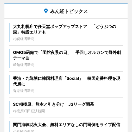
みん経トピックス
大丸札幌店で任天堂ポップアップストア 「どうぶつの
森」特設エリアも
札幌経済新聞
OMO5函館で「函館夜景の日」 手回しオルガンで野外劇
テーマ曲
函館経済新聞
香港・九龍塘に韓国料理店「Social」 韓国定番料理を現
代風に
香港経済新聞
SC相模原、熊本と引き分け J3リーグ開幕
相模原町田経済新聞
関門海峡花火大会、無料エリアなしの門司側をライブ配信
小倉経済新聞