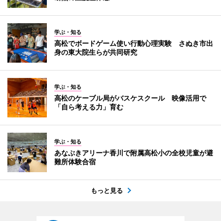
学ぶ・知る
高松でボードゲーム使い行動心理実験 さぬき市出
身の東大院生らが共同研究
学ぶ・知る
高松のケーブル局がバスケスクール 映像活用で
「自ら考える力」育む
学ぶ・知る
あなぶきアリーナ香川で附属高松小の全校児童が避
難所体験合宿
もっと見る