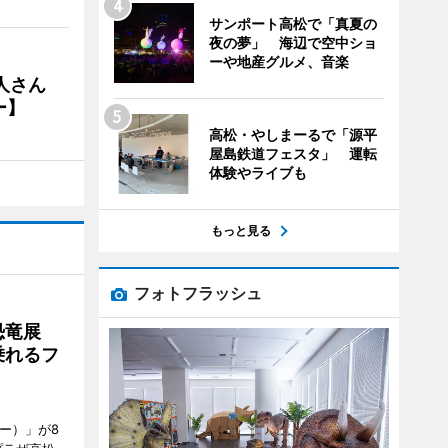
サンポート高松で「真夏の
夜の夢」 海辺で空中ショ
ーや地産グルメ、音楽
人さん
ー】
高松・やしまーるで「源平
屋島鉄道フェスタ」 運転
体験やライブも
もっと見る
フォトフラッシュ
で恐竜展
乗れるフ
ャー）」が8