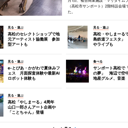
月1日、複合商業施設「マリタイム
（高松市サンポート）2階特設会場
た。
見る・遊ぶ
見る・遊ぶ
高松のセレクトショップで地
高松・やしまーる
元アーティスト協働展 参加
島鉄道フェスタ」
型アートも
やライブも
見る・遊ぶ
食べる
e-とぴあ・かがわで夏休みフ
サンポート高松で
ェス 月面探査体験や最新AI
の夢」 海辺で空
ロボット体験も
地産グルメ、音楽
見る・遊ぶ
高松「やしまーる」4周年
山口一郎さんアート企画や
「ことちゃん」登場