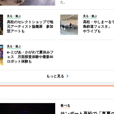
た。
見る・遊ぶ
見る・遊ぶ
高松のセレクトショップで地
高松・やしまーる
元アーティスト協働展 参加
島鉄道フェスタ」
型アートも
やライブも
見る・遊ぶ
e-とぴあ・かがわで夏休みフ
ェス 月面探査体験や最新AI
ロボット体験も
もっと見る
食べる
サンポート高松で「真夏