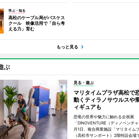
学ぶ・知る
高松のケーブル局がバスケス
クール 映像活用で「自ら考
える力」育む
もっと見る
遊ぶ
見る・遊ぶ
マリタイムプラザ高松
動くティラノサウルスや
ィギュアも
恐竜の世界や魅力に触れる企画展
「DINOVENTURE（ディノベンチ
月1日、複合商業施設「マリタイム
（高松市サンポート）2階特設会場