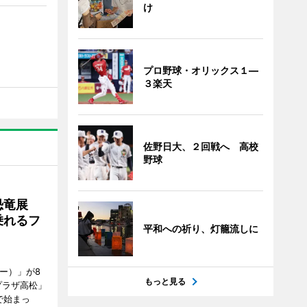
け
プロ野球・オリックス１―
３楽天
佐野日大、２回戦へ 高校
野球
で恐竜展
乗れるフ
平和への祈り、灯籠流しに
ャー）」が8
もっと見る
プラザ高松」
で始まっ