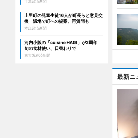
千葉経済新聞
上里町の児童生徒16人が町長らと意見交
換 議場で町への提案、再質問も
本庄経済新聞
河内小阪の「cuisine HAGI」が2周年
旬の食材使い、日替わりで
東大阪経済新聞
最新ニ