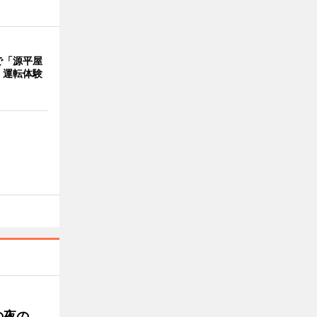
で「源平屋
 運転体験
の夜の