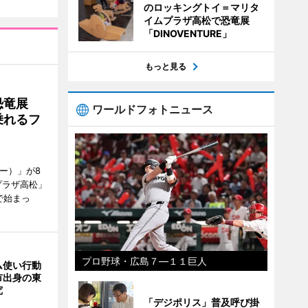
のロッキングトイ＝マリタ
イムプラザ高松で恐竜展
「DINOVENTURE」
もっと見る
で恐竜展
ワールドフォトニュース
乗れるフ
ャー）」が8
プラザ高松」
で始まっ
プロ野球・広島７―１１巨人
ム使い行動
市出身の東
究
「デジポリス」普及呼び掛