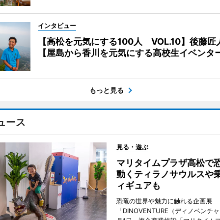
インタビュー
【高松を元気にする100人 VOL.10】後藤匠
【屋島から香川を元気にする高校生イベンタ
もっと見る
ュース
見る・遊ぶ
マリタイムプラザ高松
動くティラノサウルスや
ィギュアも
恐竜の世界や魅力に触れる企画展
「DINOVENTURE（ディノベンチ