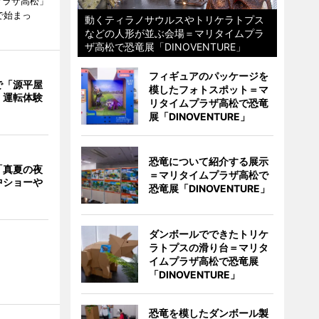
プラザ高松」
で始まっ
動くティラノサウルスやトリケラトプス
などの人形が並ぶ会場＝マリタイムプラ
ザ高松で恐竜展「DINOVENTURE」
フィギュアのパッケージを
で「源平屋
模したフォトスポット＝マ
 運転体験
リタイムプラザ高松で恐竜
展「DINOVENTURE」
恐竜について紹介する展示
「真夏の夜
＝マリタイムプラザ高松で
中ショーや
恐竜展「DINOVENTURE」
ダンボールでできたトリケ
ラトプスの滑り台＝マリタ
イムプラザ高松で恐竜展
「DINOVENTURE」
恐竜を模したダンボール製