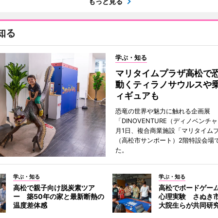
もっと見る
知る
学ぶ・知る
マリタイムプラザ高松
動くティラノサウルスや
ィギュアも
恐竜の世界や魅力に触れる企画展
「DINOVENTURE（ディノベンチ
月1日、複合商業施設「マリタイム
（高松市サンポート）2階特設会場
た。
学ぶ・知る
学ぶ・知る
高松で親子向け脱炭素ツア
高松でボードゲー
ー 築50年の家と最新断熱の
心理実験 さぬき
温度差体感
大院生らが共同研