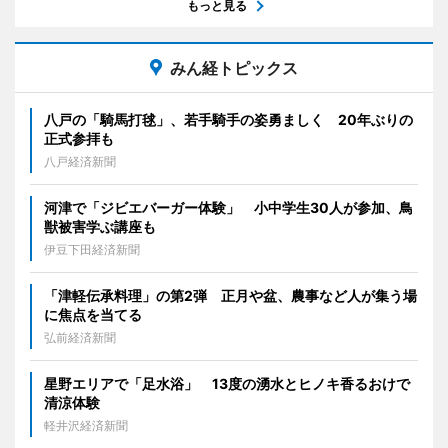
もっと見る
みん経トピックス
八戸の「騎馬打毬」、若手騎手の姿勇ましく 20年ぶりの
正式参拝も
八戸経済新聞
河津で「ジビエバーガー体験」 小中学生30人が参加、鳥
獣被害学ぶ講座も
伊豆下田経済新聞
「津軽伝承料理」の第2弾 正月や盆、農事など人が集う場
に焦点を当てる
弘前経済新聞
星野エリアで「足水浴」 13度の湧水とヒノキ香るおけで
清涼体験
軽井沢経済新聞