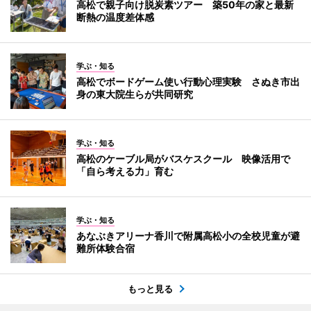
高松で親子向け脱炭素ツアー 築50年の家と最新
断熱の温度差体感
学ぶ・知る
高松でボードゲーム使い行動心理実験 さぬき市出
身の東大院生らが共同研究
学ぶ・知る
高松のケーブル局がバスケスクール 映像活用で
「自ら考える力」育む
学ぶ・知る
あなぶきアリーナ香川で附属高松小の全校児童が避
難所体験合宿
もっと見る