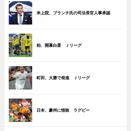
米上院、ブランチ氏の司法長官人事承認
柏、開幕白星 Ｊリーグ
町田、大勝で発進 Ｊリーグ
日本、豪州に惜敗 ラグビー