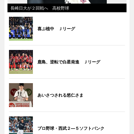
長崎日大が２回戦へ 高校野球
喜ぶ植中 Ｊリーグ
鹿島、逆転で白星発進 Ｊリーグ
あいさつされる悠仁さま
プロ野球・西武２―５ソフトバンク