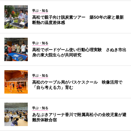
学ぶ・知る
高松で親子向け脱炭素ツアー 築50年の家と最新
断熱の温度差体感
学ぶ・知る
高松でボードゲーム使い行動心理実験 さぬき市出
身の東大院生らが共同研究
学ぶ・知る
高松のケーブル局がバスケスクール 映像活用で
「自ら考える力」育む
学ぶ・知る
あなぶきアリーナ香川で附属高松小の全校児童が避
難所体験合宿