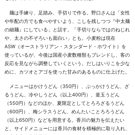
麺は手練り、足踏み、手切りで作る。野口さんは「女性
や年配の方でも食べやすいよう、こしを残しつつ『中太麺
の細麺』にしている」と話す。「手切りならではのねじれ
や、太さの不ぞろいも面白い」とも。小麦粉は現在
ASW（オーストラリアン・スタンダード・ホワイト）を
使っているが、今後は国産小麦数種類もブレンドし、客の
反応を見ながら調整していくという。だしはいりこを少な
めに、カツオとアゴを使った甘みのあるものに仕上げた。
メニューはかけうどん（350円）、ぶっかけうどん、ざ
るうどん、冷やしうどん（以上400円）、釜玉うどん
（550円）などのほか、夏限定としてとろろざるうどん
（600円）、梅シラスうどん、めんたいことろろうどん
（以上650円）などを用意する。香川の魅力を伝えたい
と、サイドメニューには香川の食材を積極的に取り入れ、