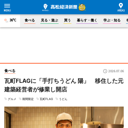
36°C
食べる
見る・遊ぶ
買う
暮らす・働く
学ぶ・知る
食べる
2026.07.06
瓦町FLAGに「手打ちうどん 陽」 移住した元
建築経営者が修業し開店
グルメ
期間限定
瓦町FLAG
うどん