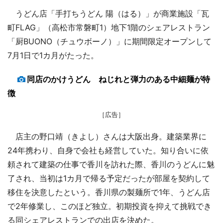
うどん店「手打ちうどん 陽（はる）」が商業施設「瓦
町FLAG」（高松市常磐町1）地下1階のシェアレストラン
「厨BUONO（チュウボーノ）」に期間限定オープンして
7月1日で1カ月がたった。
同店のかけうどん ねじれと弾力のある中細麺が特
徴
［広告］
店主の野口靖（きよし）さんは大阪出身。建築業界に
24年携わり、自身で会社も経営していた。知り合いに依
頼されて建築の仕事で香川を訪れた際、香川のうどんに魅
了され、当初は1カ月で帰る予定だったが部屋を契約して
移住を決意したという。香川県の製麺所で1年、うどん店
で2年修業し、このほど独立。初期投資を抑えて挑戦でき
る同シェアレストランでの出店を決めた。