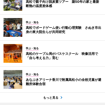
高松で親子向け脱炭素ツアー 築50年の家と最新
断熱の温度差体感
学ぶ・知る
高松でボードゲーム使い行動心理実験 さぬき市出
身の東大院生らが共同研究
学ぶ・知る
高松のケーブル局がバスケスクール 映像活用で
「自ら考える力」育む
学ぶ・知る
あなぶきアリーナ香川で附属高松小の全校児童が避
難所体験合宿
もっと見る