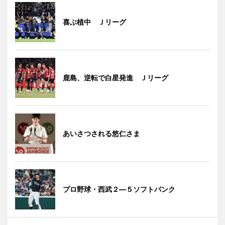
喜ぶ植中 Ｊリーグ
鹿島、逆転で白星発進 Ｊリーグ
あいさつされる悠仁さま
プロ野球・西武２―５ソフトバンク