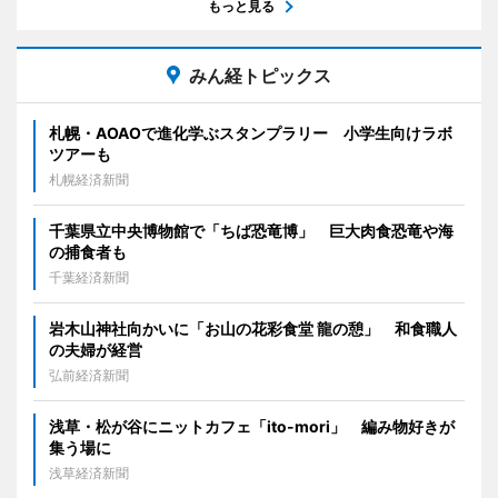
もっと見る
みん経トピックス
札幌・AOAOで進化学ぶスタンプラリー 小学生向けラボ
ツアーも
札幌経済新聞
千葉県立中央博物館で「ちば恐竜博」 巨大肉食恐竜や海
の捕食者も
千葉経済新聞
岩木山神社向かいに「お山の花彩食堂 龍の憩」 和食職人
の夫婦が経営
弘前経済新聞
浅草・松が谷にニットカフェ「ito-mori」 編み物好きが
集う場に
浅草経済新聞