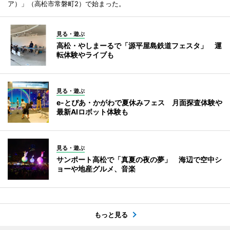
ア）」（高松市常磐町2）で始まった。
見る・遊ぶ
高松・やしまーるで「源平屋島鉄道フェスタ」 運
転体験やライブも
見る・遊ぶ
e-とぴあ・かがわで夏休みフェス 月面探査体験や
最新AIロボット体験も
見る・遊ぶ
サンポート高松で「真夏の夜の夢」 海辺で空中シ
ョーや地産グルメ、音楽
もっと見る