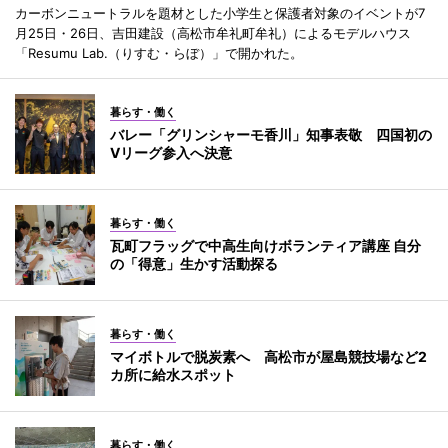
カーボンニュートラルを題材とした小学生と保護者対象のイベントが7
月25日・26日、吉田建設（高松市牟礼町牟礼）によるモデルハウス
「Resumu Lab.（りすむ・らぼ）」で開かれた。
暮らす・働く
バレー「グリンシャーモ香川」知事表敬 四国初の
Vリーグ参入へ決意
暮らす・働く
瓦町フラッグで中高生向けボランティア講座 自分
の「得意」生かす活動探る
暮らす・働く
マイボトルで脱炭素へ 高松市が屋島競技場など2
カ所に給水スポット
暮らす・働く