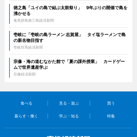
徳之島「ユイの島で結ぶ太鼓祭り」 9年ぶりの開催で島を
沸かせる
奄美群島南三島経済新聞
壱岐に「壱岐の島ラーメン 志賀屋」 タイ塩ラーメンで島
の新名物目指す
壱岐対馬経済新聞
宗像・海の道むなかた館で「夏の課外授業」 カードゲー
ムで世界遺産学ぶ
宗像経済新聞
食べる
見る・遊ぶ
買う
暮らす・働く
学ぶ・知る
特集