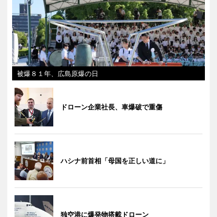
被爆８１年、広島原爆の日
ドローン企業社長、車爆破で重傷
ハシナ前首相「母国を正しい道に」
独空港に爆発物搭載ドローン