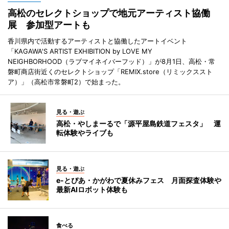
高松のセレクトショップで地元アーティスト協働
展 参加型アートも
香川県内で活動するアーティストと協働したアートイベント
「KAGAWA'S ARTIST EXHIBITION by LOVE MY
NEIGHBORHOOD（ラブマイネイバーフッド）」が8月1日、高松・常
磐町商店街近くのセレクトショップ「REMIX.store（リミックススト
ア）」（高松市常磐町2）で始まった。
見る・遊ぶ
高松・やしまーるで「源平屋島鉄道フェスタ」 運
転体験やライブも
見る・遊ぶ
e-とぴあ・かがわで夏休みフェス 月面探査体験や
最新AIロボット体験も
食べる