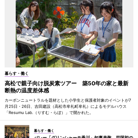
暮らす・働く
高松で親子向け脱炭素ツアー 築50年の家と最新
断熱の温度差体感
カーボンニュートラルを題材とした小学生と保護者対象のイベントが7
月25日・26日、吉田建設（高松市牟礼町牟礼）によるモデルハウス
「Resumu Lab.（りすむ・らぼ）」で開かれた。
暮らす・働く
バレー「グリンシャーモ香川」知事表敬 四国初の