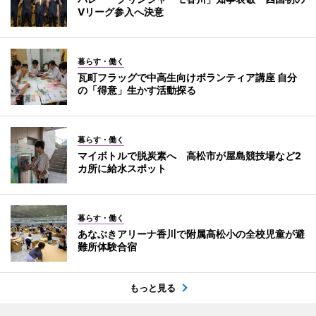
Vリーグ参入へ決意
暮らす・働く
瓦町フラッグで中高生向けボランティア講座 自分
の「得意」生かす活動探る
暮らす・働く
マイボトルで脱炭素へ 高松市が屋島競技場など2
カ所に給水スポット
暮らす・働く
あなぶきアリーナ香川で附属高松小の全校児童が避
難所体験合宿
もっと見る