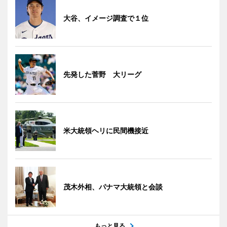
大谷、イメージ調査で１位
先発した菅野 大リーグ
米大統領ヘリに民間機接近
茂木外相、パナマ大統領と会談
もっと見る