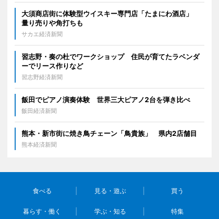
大須商店街に体験型ウイスキー専門店「たまにわ酒店」
量り売りや角打ちも
サカエ経済新聞
習志野・奏の杜でワークショップ 住民が育てたラベンダ
ーでリース作りなど
習志野経済新聞
飯田でピアノ演奏体験 世界三大ピアノ2台を弾き比べ
飯田経済新聞
熊本・新市街に焼き鳥チェーン「鳥貴族」 県内2店舗目
熊本経済新聞
食べる
見る・遊ぶ
買う
暮らす・働く
学ぶ・知る
特集