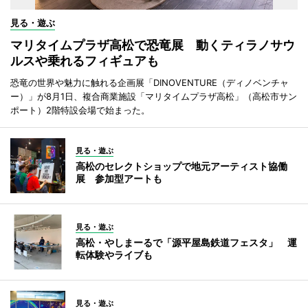
見る・遊ぶ
マリタイムプラザ高松で恐竜展 動くティラノサウ
ルスや乗れるフィギュアも
恐竜の世界や魅力に触れる企画展「DINOVENTURE（ディノベンチャ
ー）」が8月1日、複合商業施設「マリタイムプラザ高松」（高松市サン
ポート）2階特設会場で始まった。
見る・遊ぶ
高松のセレクトショップで地元アーティスト協働
展 参加型アートも
見る・遊ぶ
高松・やしまーるで「源平屋島鉄道フェスタ」 運
転体験やライブも
見る・遊ぶ