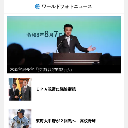
ワールドフォトニュース
木原官房長官「拉致は現在進行形」
ＥＰＡ視野に議論継続
東海大甲府が２回戦へ 高校野球