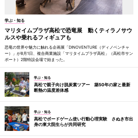
学ぶ・知る
マリタイムプラザ高松で恐竜展 動くティラノサウ
ルスや乗れるフィギュアも
恐竜の世界や魅力に触れる企画展「DINOVENTURE（ディノベンチャ
ー）」が8月1日、複合商業施設「マリタイムプラザ高松」（高松市サン
ポート）2階特設会場で始まった。
学ぶ・知る
高松で親子向け脱炭素ツアー 築50年の家と最新
断熱の温度差体感
学ぶ・知る
高松でボードゲーム使い行動心理実験 さぬき市出
身の東大院生らが共同研究