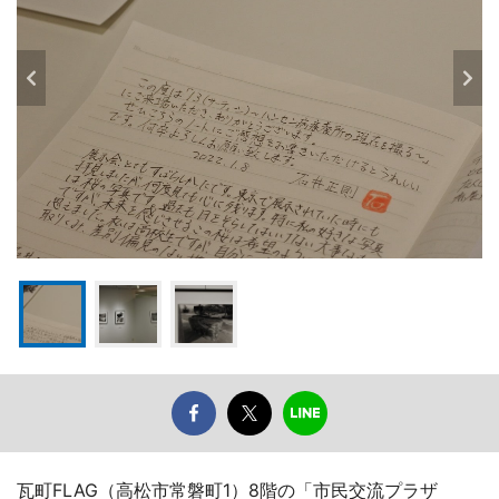
瓦町FLAG（高松市常磐町1）8階の「市民交流プラザ