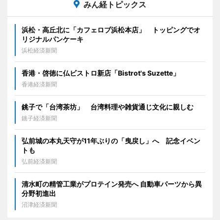
みん経トピックス
浜松・高丘北に「カフェロブ浜松本店」 トッピングでオ
リジナルパンケーキ
浜松経済新聞
香港・啓徳に仏ビストロ新店「Bistrot's Suzette」
香港経済新聞
銚子で「台湾茶坊」 台湾料理や雑貨通じ文化に親しむ
銚子経済新聞
弘前城の本丸天守が11年ぶりの「曳戻し」へ 記念イベン
トも
弘前経済新聞
清水町の精管工業がプロテイン発売へ 自動車パーツから異
分野初進出
沼津経済新聞