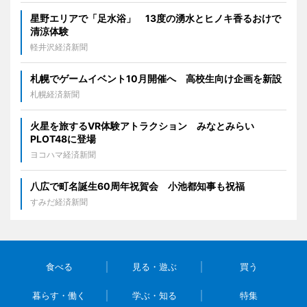
星野エリアで「足水浴」 13度の湧水とヒノキ香るおけで
清涼体験
軽井沢経済新聞
札幌でゲームイベント10月開催へ 高校生向け企画を新設
札幌経済新聞
火星を旅するVR体験アトラクション みなとみらい
PLOT48に登場
ヨコハマ経済新聞
八広で町名誕生60周年祝賀会 小池都知事も祝福
すみだ経済新聞
食べる
見る・遊ぶ
買う
暮らす・働く
学ぶ・知る
特集