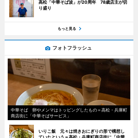
高松「中華そば波」が20周年 78歳店主が切
り盛り
もっと見る
フォトフラッシュ
中華そば 卵やメンマはトッピングしたもの＝高松・兵庫町
商店街に「中華そばサービス」
いりこ飯 元々は焼きおにぎりの形で構想し
ていたという＝高松・兵庫町商店街に「中華