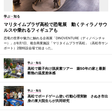
学ぶ・知る
マリタイムプラザ高松で恐竜展 動くティラノサウ
ルスや乗れるフィギュアも
恐竜の世界や魅力に触れる企画展「DINOVENTURE（ディノベンチャ
ー）」が8月1日、複合商業施設「マリタイムプラザ高松」（高松市サン
ポート）2階特設会場で始まった。
学ぶ・知る
高松で親子向け脱炭素ツアー 築50年の家と最新
断熱の温度差体感
学ぶ・知る
高松でボードゲーム使い行動心理実験 さぬき市出
身の東大院生らが共同研究