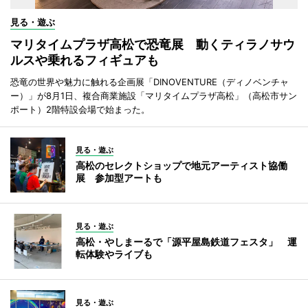
見る・遊ぶ
マリタイムプラザ高松で恐竜展 動くティラノサウ
ルスや乗れるフィギュアも
恐竜の世界や魅力に触れる企画展「DINOVENTURE（ディノベンチャ
ー）」が8月1日、複合商業施設「マリタイムプラザ高松」（高松市サン
ポート）2階特設会場で始まった。
見る・遊ぶ
高松のセレクトショップで地元アーティスト協働
展 参加型アートも
見る・遊ぶ
高松・やしまーるで「源平屋島鉄道フェスタ」 運
転体験やライブも
見る・遊ぶ