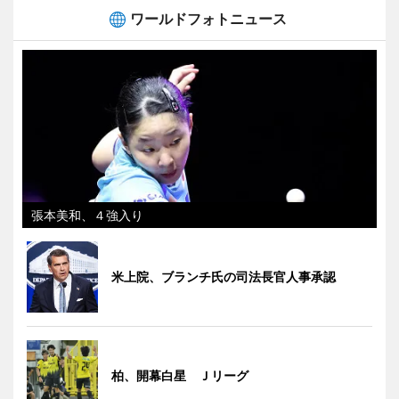
ワールドフォトニュース
張本美和、４強入り
米上院、ブランチ氏の司法長官人事承認
柏、開幕白星 Ｊリーグ