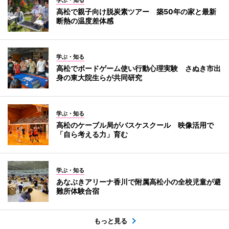
高松で親子向け脱炭素ツアー 築50年の家と最新
断熱の温度差体感
学ぶ・知る
高松でボードゲーム使い行動心理実験 さぬき市出
身の東大院生らが共同研究
学ぶ・知る
高松のケーブル局がバスケスクール 映像活用で
「自ら考える力」育む
学ぶ・知る
あなぶきアリーナ香川で附属高松小の全校児童が避
難所体験合宿
もっと見る