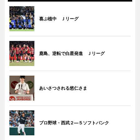
喜ぶ植中 Ｊリーグ
鹿島、逆転で白星発進 Ｊリーグ
あいさつされる悠仁さま
プロ野球・西武２―５ソフトバンク