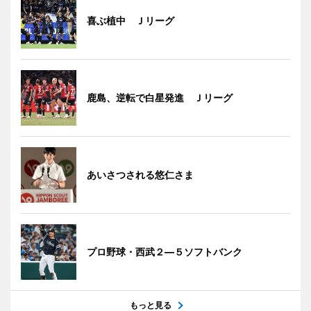
喜ぶ植中 Ｊリーグ
鹿島、逆転で白星発進 Ｊリーグ
あいさつされる悠仁さま
プロ野球・西武２―５ソフトバンク
もっと見る