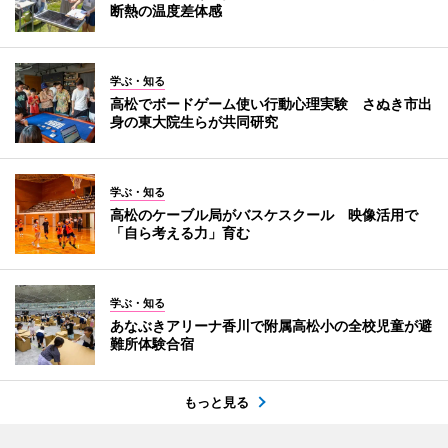
断熱の温度差体感
学ぶ・知る
高松でボードゲーム使い行動心理実験 さぬき市出
身の東大院生らが共同研究
学ぶ・知る
高松のケーブル局がバスケスクール 映像活用で
「自ら考える力」育む
学ぶ・知る
あなぶきアリーナ香川で附属高松小の全校児童が避
難所体験合宿
もっと見る