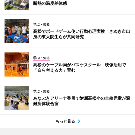
断熱の温度差体感
学ぶ・知る
高松でボードゲーム使い行動心理実験 さぬき市出
身の東大院生らが共同研究
学ぶ・知る
高松のケーブル局がバスケスクール 映像活用で
「自ら考える力」育む
学ぶ・知る
あなぶきアリーナ香川で附属高松小の全校児童が避
難所体験合宿
もっと見る