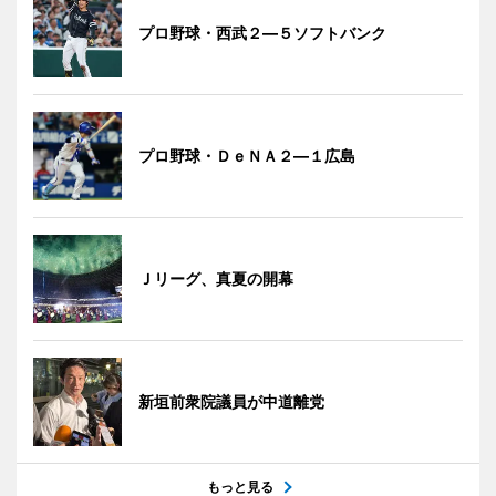
プロ野球・西武２―５ソフトバンク
プロ野球・ＤｅＮＡ２―１広島
Ｊリーグ、真夏の開幕
新垣前衆院議員が中道離党
もっと見る