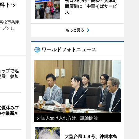
初日の行列＝高松・兵庫町
料トッ
商店街に「中華そばサービ
ス」
高松市兵庫
ープンし
もっと見る
ワールドフォトニュース
ョップで地
働展 参加
で夏休みフ
や最新AI
外国人受け入れ方針、議論開始
大型台風１３号、沖縄本島