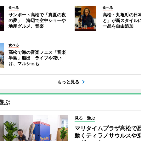
食べる
食べる
サンポート高松で「真夏の夜
高松・丸亀町の日
の夢」 海辺で空中ショーや
と」が新スタイル
地産グルメ、音楽
一品を自由追加
食べる
高松で海の音楽フェス「音楽
半島」船出 ライブや花い
け、マルシェも
もっと見る
遊ぶ
見る・遊ぶ
マリタイムプラザ高松
動くティラノサウルスや