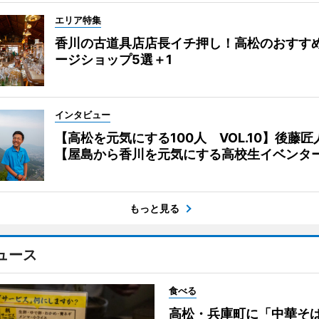
エリア特集
香川の古道具店店長イチ押し！高松のおすす
ージショップ5選＋1
インタビュー
【高松を元気にする100人 VOL.10】後藤匠
【屋島から香川を元気にする高校生イベンタ
もっと見る
ュース
食べる
高松・兵庫町に「中華そ