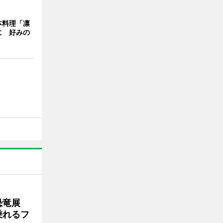
本料理「凛
に 好みの
で恐竜展
乗れるフ