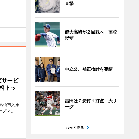
直撃
健大高崎が２回戦へ 高校
野球
中立公、補正検討を要請
ばサービ
料トッ
吉田は２安打１打点 大リ
高松市兵庫
ーグ
ープンし
もっと見る