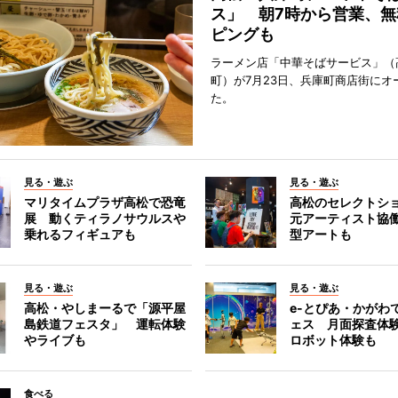
ス」 朝7時から営業、無
ピングも
ラーメン店「中華そばサービス」（
町）が7月23日、兵庫町商店街にオ
た。
見る・遊ぶ
見る・遊ぶ
マリタイムプラザ高松で恐竜
高松のセレクトシ
展 動くティラノサウルスや
元アーティスト協
乗れるフィギュアも
型アートも
見る・遊ぶ
見る・遊ぶ
高松・やしまーるで「源平屋
e-とぴあ・かがわ
島鉄道フェスタ」 運転体験
ェス 月面探査体験
やライブも
ロボット体験も
食べる