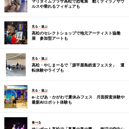
マリタイムプラザ高松で恐竜展 動くティラノサウ
ルスや乗れるフィギュアも
見る・遊ぶ
高松のセレクトショップで地元アーティスト協働
展 参加型アートも
見る・遊ぶ
高松・やしまーるで「源平屋島鉄道フェスタ」 運
転体験やライブも
見る・遊ぶ
e-とぴあ・かがわで夏休みフェス 月面探査体験や
最新AIロボット体験も
食べる
サンポート高松で「真夏の夜の夢」 海辺で空中シ