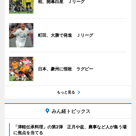
柏、開幕白星 Ｊリーグ
町田、大勝で発進 Ｊリーグ
日本、豪州に惜敗 ラグビー
もっと見る
みん経トピックス
「津軽伝承料理」の第2弾 正月や盆、農事など人が集う場
に焦点を当てる