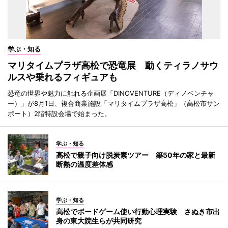
学ぶ・知る
マリタイムプラザ高松で恐竜展 動くティラノサウ
ルスや乗れるフィギュアも
恐竜の世界や魅力に触れる企画展「DINOVENTURE（ディノベンチャ
ー）」が8月1日、複合商業施設「マリタイムプラザ高松」（高松市サン
ポート）2階特設会場で始まった。
学ぶ・知る
高松で親子向け脱炭素ツアー 築50年の家と最新
断熱の温度差体感
学ぶ・知る
高松でボードゲーム使い行動心理実験 さぬき市出
身の東大院生らが共同研究