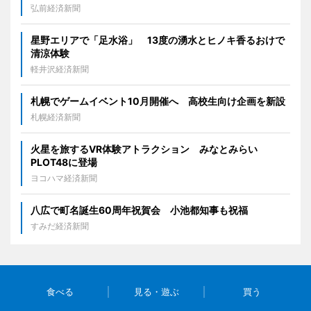
弘前経済新聞
星野エリアで「足水浴」 13度の湧水とヒノキ香るおけで
清涼体験
軽井沢経済新聞
札幌でゲームイベント10月開催へ 高校生向け企画を新設
札幌経済新聞
火星を旅するVR体験アトラクション みなとみらい
PLOT48に登場
ヨコハマ経済新聞
八広で町名誕生60周年祝賀会 小池都知事も祝福
すみだ経済新聞
食べる
見る・遊ぶ
買う