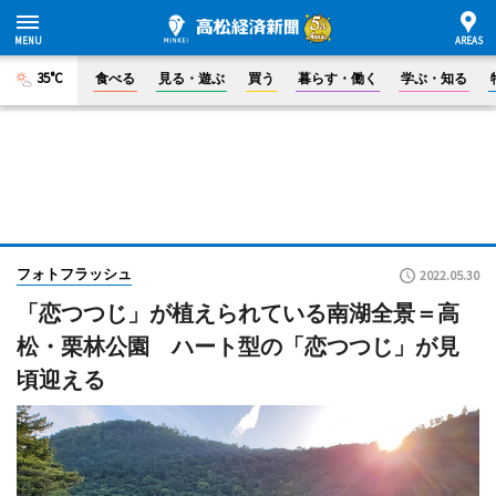
35°C
食べる
見る・遊ぶ
買う
暮らす・働く
学ぶ・知る
フォトフラッシュ
2022.05.30
「恋つつじ」が植えられている南湖全景＝高
松・栗林公園 ハート型の「恋つつじ」が見
頃迎える