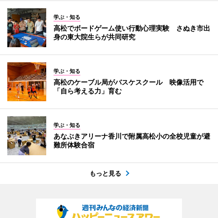
学ぶ・知る
高松でボードゲーム使い行動心理実験 さぬき市出
身の東大院生らが共同研究
学ぶ・知る
高松のケーブル局がバスケスクール 映像活用で
「自ら考える力」育む
学ぶ・知る
あなぶきアリーナ香川で附属高松小の全校児童が避
難所体験合宿
もっと見る