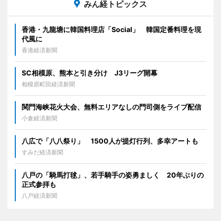
みん経トピックス
香港・九龍塘に韓国料理店「Social」 韓国定番料理を現
代風に
香港経済新聞
SC相模原、熊本と引き分け J3リーグ開幕
相模原町田経済新聞
関門海峡花火大会、無料エリアなしの門司側をライブ配信
小倉経済新聞
八広で「八八祭り」 1500人が提灯行列、多幸アートも
すみだ経済新聞
八戸の「騎馬打毬」、若手騎手の姿勇ましく 20年ぶりの
正式参拝も
八戸経済新聞