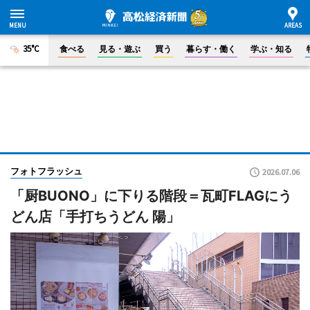
35°C
食べる
見る・遊ぶ
買う
暮らす・働く
学ぶ・知る
フォトフラッシュ
2026.07.06
「厨BUONO」に下りる階段＝瓦町FLAGにう
どん店「手打ちうどん 陽」