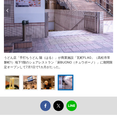
うどん店「手打ちうどん 陽（はる）」が商業施設「瓦町FLAG」（高松市常
磐町1）地下1階のシェアレストラン「厨BUONO（チュウボーノ）」に期間限
定オープンして7月1日で1カ月がたった。