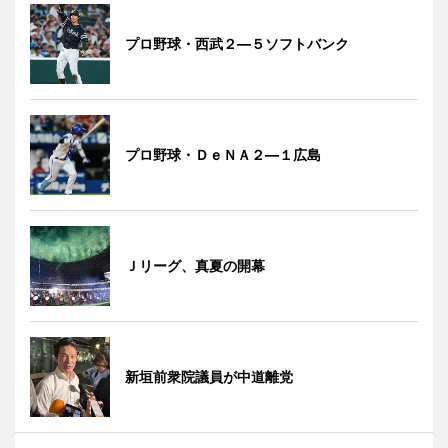
プロ野球・西武２―５ソフトバンク
プロ野球・ＤｅＮＡ２―１広島
Ｊリーグ、真夏の開幕
新垣前衆院議員が中道離党