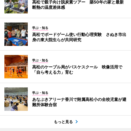
高松で親子向け脱炭素ツアー 築50年の家と最新
断熱の温度差体感
学ぶ・知る
高松でボードゲーム使い行動心理実験 さぬき市出
身の東大院生らが共同研究
学ぶ・知る
高松のケーブル局がバスケスクール 映像活用で
「自ら考える力」育む
学ぶ・知る
あなぶきアリーナ香川で附属高松小の全校児童が避
難所体験合宿
もっと見る