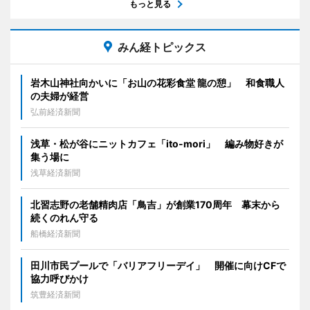
もっと見る
みん経トピックス
岩木山神社向かいに「お山の花彩食堂 龍の憩」 和食職人
の夫婦が経営
弘前経済新聞
浅草・松が谷にニットカフェ「ito-mori」 編み物好きが
集う場に
浅草経済新聞
北習志野の老舗精肉店「鳥吉」が創業170周年 幕末から
続くのれん守る
船橋経済新聞
田川市民プールで「バリアフリーデイ」 開催に向けCFで
協力呼びかけ
筑豊経済新聞