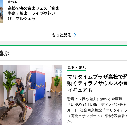
食べる
高松で海の音楽フェス「音楽
半島」船出 ライブや花い
け、マルシェも
もっと見る
遊ぶ
見る・遊ぶ
マリタイムプラザ高松
動くティラノサウルスや
ィギュアも
恐竜の世界や魅力に触れる企画展
「DINOVENTURE（ディノベンチ
月1日、複合商業施設「マリタイム
（高松市サンポート）2階特設会場
た。