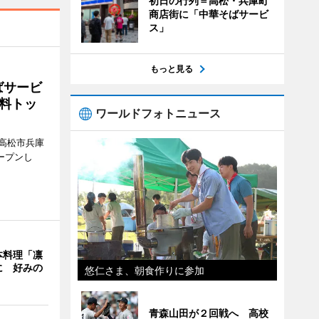
初日の行列＝高松・兵庫町
商店街に「中華そばサービ
ス」
もっと見る
ばサービ
料トッ
ワールドフォトニュース
高松市兵庫
ープンし
本料理「凛
に 好みの
悠仁さま、朝食作りに参加
青森山田が２回戦へ 高校