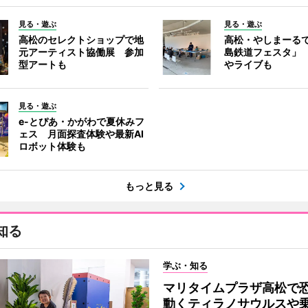
見る・遊ぶ
見る・遊ぶ
高松のセレクトショップで地
高松・やしまーる
元アーティスト協働展 参加
島鉄道フェスタ」
型アートも
やライブも
見る・遊ぶ
e-とぴあ・かがわで夏休みフ
ェス 月面探査体験や最新AI
ロボット体験も
もっと見る
知る
学ぶ・知る
マリタイムプラザ高松
動くティラノサウルスや