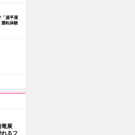
で「源平屋
 運転体験
で恐竜展
乗れるフ