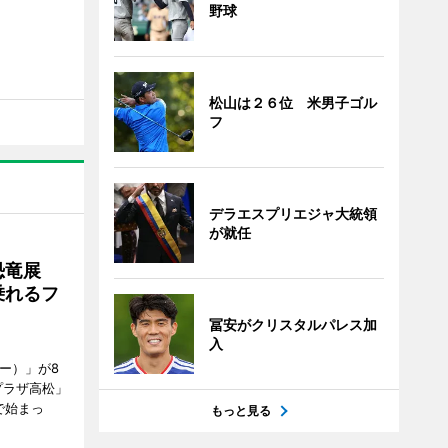
野球
松山は２６位 米男子ゴル
フ
デラエスプリエジャ大統領
が就任
で恐竜展
乗れるフ
冨安がクリスタルパレス加
入
ャー）」が8
プラザ高松」
で始まっ
もっと見る