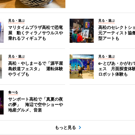
見る・遊ぶ
見る・遊ぶ
マリタイムプラザ高松で恐竜
高松のセレクトシ
展 動くティラノサウルスや
元アーティスト協
乗れるフィギュアも
型アートも
見る・遊ぶ
見る・遊ぶ
高松・やしまーるで「源平屋
e-とぴあ・かがわ
島鉄道フェスタ」 運転体験
ェス 月面探査体験
やライブも
ロボット体験も
食べる
サンポート高松で「真夏の夜
の夢」 海辺で空中ショーや
地産グルメ、音楽
もっと見る