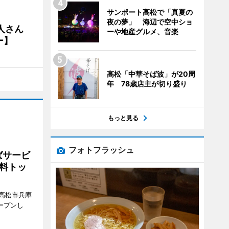
サンポート高松で「真夏の
夜の夢」 海辺で空中ショ
人さん
ーや地産グルメ、音楽
ー】
高松「中華そば波」が20周
年 78歳店主が切り盛り
もっと見る
フォトフラッシュ
ばサービ
料トッ
高松市兵庫
ープンし