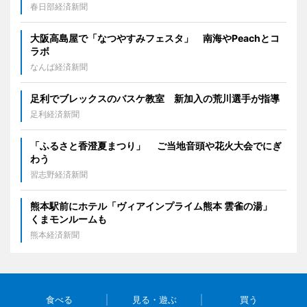
春日部経済新聞
大阪高島屋で「なつやすみフェスタ」 南海やPeachとコ
ラボ
なんば経済新聞
足利でブレックスのバスケ教室 新加入の荒川選手が指導
足利経済新聞
「ふるさと香澄夏まつり」 ご当地音頭や花火大会でにぎ
わう
習志野経済新聞
熊本駅前にホテル「ヴィアインプライム熊本 雲雀の湯」
くまモンルームも
熊本経済新聞
食べる
見る・遊ぶ
買う