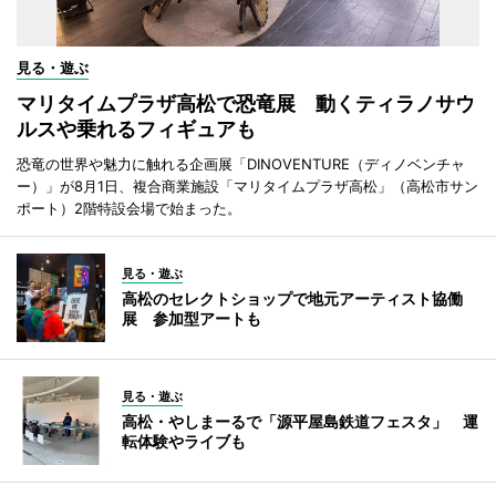
見る・遊ぶ
マリタイムプラザ高松で恐竜展 動くティラノサウ
ルスや乗れるフィギュアも
恐竜の世界や魅力に触れる企画展「DINOVENTURE（ディノベンチャ
ー）」が8月1日、複合商業施設「マリタイムプラザ高松」（高松市サン
ポート）2階特設会場で始まった。
見る・遊ぶ
高松のセレクトショップで地元アーティスト協働
展 参加型アートも
見る・遊ぶ
高松・やしまーるで「源平屋島鉄道フェスタ」 運
転体験やライブも