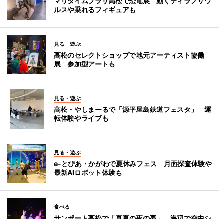
マリタイムプラザ高松で恐竜展 動くティラノサウ
ルスや乗れるフィギュアも
見る・遊ぶ
高松のセレクトショップで地元アーティスト協働
展 参加型アートも
見る・遊ぶ
高松・やしまーるで「源平屋島鉄道フェスタ」 運
転体験やライブも
見る・遊ぶ
e-とぴあ・かがわで夏休みフェス 月面探査体験や
最新AIロボット体験も
食べる
サンポート高松で「真夏の夜の夢」 海辺で空中シ