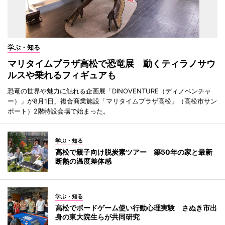
学ぶ・知る
マリタイムプラザ高松で恐竜展 動くティラノサウ
ルスや乗れるフィギュアも
恐竜の世界や魅力に触れる企画展「DINOVENTURE（ディノベンチャ
ー）」が8月1日、複合商業施設「マリタイムプラザ高松」（高松市サン
ポート）2階特設会場で始まった。
学ぶ・知る
高松で親子向け脱炭素ツアー 築50年の家と最新
断熱の温度差体感
学ぶ・知る
高松でボードゲーム使い行動心理実験 さぬき市出
身の東大院生らが共同研究