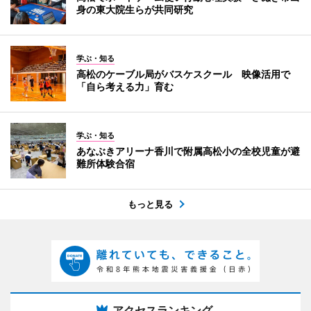
身の東大院生らが共同研究
学ぶ・知る
高松のケーブル局がバスケスクール 映像活用で
「自ら考える力」育む
学ぶ・知る
あなぶきアリーナ香川で附属高松小の全校児童が避
難所体験合宿
もっと見る
アクセスランキング