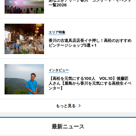
一覧2026
エリア特集
香川の古道具店店長イチ押し！高松のおすすめ
ビンテージショップ5選＋1
インタビュー
【高松を元気にする100人 VOL.10】後藤匠
人さん【屋島から香川を元気にする高校生イベ
ンター】
もっと見る
最新ニュース