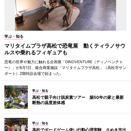
学ぶ・知る
マリタイムプラザ高松で恐竜展 動くティラノサウ
ルスや乗れるフィギュアも
恐竜の世界や魅力に触れる企画展「DINOVENTURE（ディノベンチャ
ー）」が8月1日、複合商業施設「マリタイムプラザ高松」（高松市サン
ポート）2階特設会場で始まった。
学ぶ・知る
高松で親子向け脱炭素ツアー 築50年の家と最新
断熱の温度差体感
学ぶ・知る
高松でボードゲーム使い行動心理実験 さぬき市出