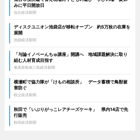
みに平日開放日
仙台経済新聞
ディスクユニオン池袋店が移転オープン 約5万枚の在庫を
展開
池袋経済新聞
「与論イノベーんちゅ講座」開講へ 地域課題解決に取り
組む人材育成目指す
奄美群島南三島経済新聞
横瀬町で協力隊が「けもの相談所」 データ蓄積で鳥獣被
害防ぐ
秩父経済新聞
秋田で「いぶりがっこレアチーズケーキ」 県内14店で先
行販売
秋田経済新聞