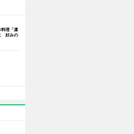
本料理「凛
に 好みの