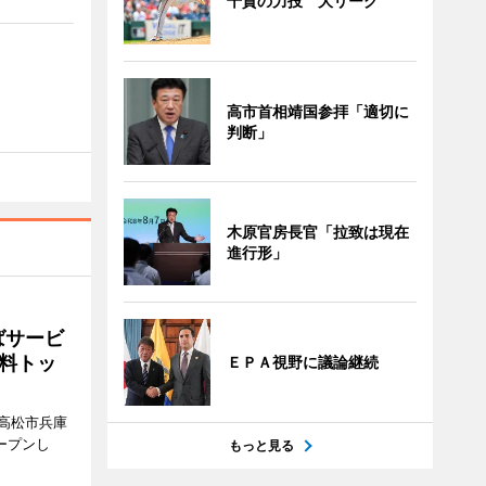
千賀の力投 大リーグ
高市首相靖国参拝「適切に
判断」
木原官房長官「拉致は現在
進行形」
ばサービ
料トッ
ＥＰＡ視野に議論継続
高松市兵庫
ープンし
もっと見る