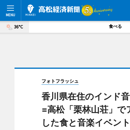
食べる
36°C
フォトフラッシュ
香川県在住のインド
=高松「栗林山荘」で
した食と音楽イベン