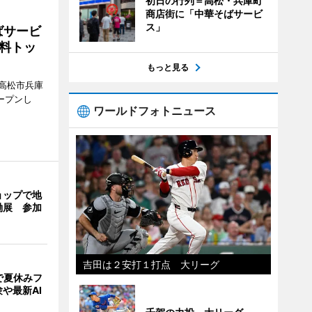
初日の行列＝高松・兵庫町
商店街に「中華そばサービ
ス」
ばサービ
料トッ
もっと見る
高松市兵庫
ープンし
ワールドフォトニュース
ョップで地
働展 参加
吉田は２安打１打点 大リーグ
で夏休みフ
や最新AI