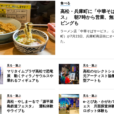
食べる
高松・兵庫町に「中華そ
ス」 朝7時から営業、無
ピングも
ラーメン店「中華そばサービス」（
町）が7月23日、兵庫町商店街にオ
た。
見る・遊ぶ
見る・遊ぶ
マリタイムプラザ高松で恐竜
高松のセレクトシ
展 動くティラノサウルスや
元アーティスト協
乗れるフィギュアも
型アートも
見る・遊ぶ
見る・遊ぶ
高松・やしまーるで「源平屋
e-とぴあ・かがわ
島鉄道フェスタ」 運転体験
ェス 月面探査体験
やライブも
ロボット体験も