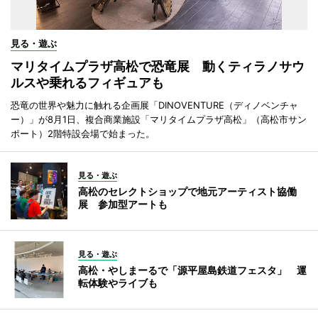
見る・遊ぶ
マリタイムプラザ高松で恐竜展 動くティラノサウ
ルスや乗れるフィギュアも
恐竜の世界や魅力に触れる企画展「DINOVENTURE（ディノベンチャ
ー）」が8月1日、複合商業施設「マリタイムプラザ高松」（高松市サン
ポート）2階特設会場で始まった。
見る・遊ぶ
高松のセレクトショップで地元アーティスト協働
展 参加型アートも
見る・遊ぶ
高松・やしまーるで「源平屋島鉄道フェスタ」 運
転体験やライブも