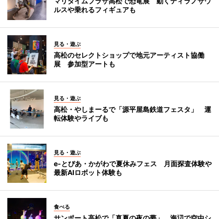
マリタイムプラザ高松で恐竜展 動くティラノサウ
ルスや乗れるフィギュアも
見る・遊ぶ
高松のセレクトショップで地元アーティスト協働
展 参加型アートも
見る・遊ぶ
高松・やしまーるで「源平屋島鉄道フェスタ」 運
転体験やライブも
見る・遊ぶ
e-とぴあ・かがわで夏休みフェス 月面探査体験や
最新AIロボット体験も
食べる
サンポート高松で「真夏の夜の夢」 海辺で空中シ