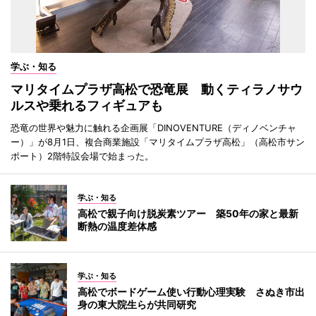
学ぶ・知る
マリタイムプラザ高松で恐竜展 動くティラノサウ
ルスや乗れるフィギュアも
恐竜の世界や魅力に触れる企画展「DINOVENTURE（ディノベンチャ
ー）」が8月1日、複合商業施設「マリタイムプラザ高松」（高松市サン
ポート）2階特設会場で始まった。
学ぶ・知る
高松で親子向け脱炭素ツアー 築50年の家と最新
断熱の温度差体感
学ぶ・知る
高松でボードゲーム使い行動心理実験 さぬき市出
身の東大院生らが共同研究