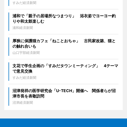
すみだ経済新聞
浦和で「親子の居場所なつまつり」 浴衣姿でヨーヨー釣
りや和太鼓楽しむ
浦和経済新聞
厚狭に保護猫カフェ「ねことおちゃ」 古民家改築、猫と
の触れ合いも
山口宇部経済新聞
文花で学生企画の「すみだタウンミーティング」 4テーマ
で意見交換
すみだ経済新聞
沼津発祥の医学研究会「U-TECH」開催へ 関係者らが沼
津市長を表敬訪問
沼津経済新聞